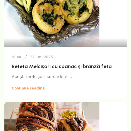
Aluat
22 iun. 2025
Reteta Melcișori cu spanac și brânză feta
Acești melcișori sunt ideali...
Continue reading