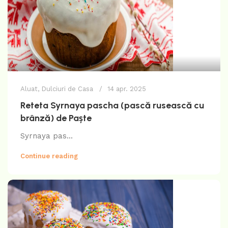
Aluat
,
Dulciuri de Casa
14 apr. 2025
Reteta Syrnaya pascha (pască rusească cu
brânză) de Paște
Syrnaya pas...
Continue reading