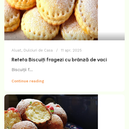
Aluat
,
Dulciuri de Casa
11 apr. 2025
Reteta Biscuiți fragezi cu brânză de vaci
Biscuiții f...
Continue reading