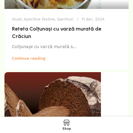
Aluat
,
Aperitive festive
,
Garnituri
11 dec. 2024
Reteta Colțunași cu varză murată de
Crăciun
Colțunașii cu varză murată s...
Continue reading
Shop