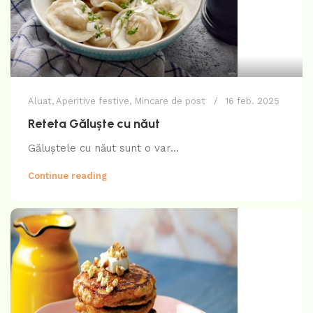
Aluat
,
Aperitive festive
,
Mincare de post
16 feb. 2025
Reteta Găluște cu năut
Găluștele cu năut sunt o var...
Continue reading