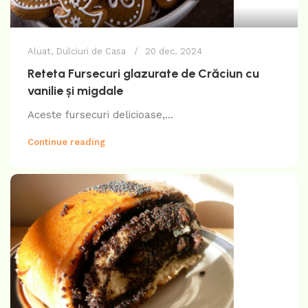
Aluat
,
Dulciuri de Casa
20 dec. 2024
Reteta Fursecuri glazurate de Crăciun cu
vanilie și migdale
Aceste fursecuri delicioase,...
Continue reading