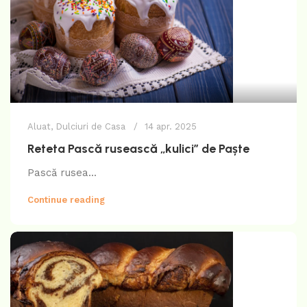
Aluat
,
Dulciuri de Casa
14 apr. 2025
Reteta Pască rusească „kulici” de Paște
Pască rusea...
Continue reading