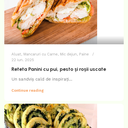
Aluat
,
Mancaruri cu Carne
,
Mic dejun
,
Paine
22 iun. 2025
Reteta Panini cu pui, pesto și roșii uscate
Un sandviș cald de inspirați...
Continue reading