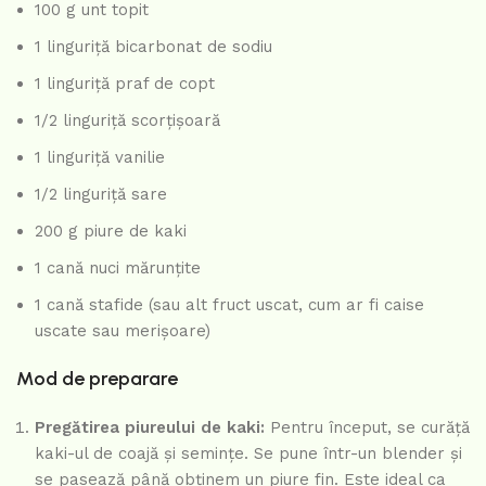
100 g unt topit
1 linguriță bicarbonat de sodiu
1 linguriță praf de copt
1/2 linguriță scorțișoară
1 linguriță vanilie
1/2 linguriță sare
200 g piure de kaki
1 cană nuci mărunțite
1 cană stafide (sau alt fruct uscat, cum ar fi caise
uscate sau merișoare)
Mod de preparare
Pregătirea piureului de kaki:
Pentru început, se curăță
kaki-ul de coajă și semințe. Se pune într-un blender și
se pasează până obținem un piure fin. Este ideal ca