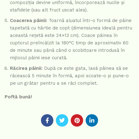
compoziția devine uniformă, încorporează nucile și
stafidele (sau alt fruct uscat ales).
Coacerea pâinii:
Toarnă aluatul într-o formă de pâine
tapetată cu hârtie de copt (dimensiunea ideală pentru
această rețetă este 24×13 cm). Coace pâinea în
cuptorul preîncălzit la 180°C timp de aproximativ 60
de minute sau până când o scobitoare introdusă în
mijlocul pâinii iese curată.
Răcirea pâinii:
După ce este gata, lasă pâinea să se
răcească 5 minute în formă, apoi scoate-o și pune-o
pe un grătar pentru a se răci complet.
Poftă bună!