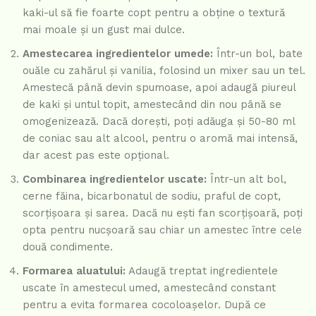
kaki-ul să fie foarte copt pentru a obține o textură
mai moale și un gust mai dulce.
Amestecarea ingredientelor umede:
Într-un bol, bate
ouăle cu zahărul și vanilia, folosind un mixer sau un tel.
Amestecă până devin spumoase, apoi adaugă piureul
de kaki și untul topit, amestecând din nou până se
omogenizează. Dacă dorești, poți adăuga și 50-80 ml
de coniac sau alt alcool, pentru o aromă mai intensă,
dar acest pas este opțional.
Combinarea ingredientelor uscate:
Într-un alt bol,
cerne făina, bicarbonatul de sodiu, praful de copt,
scorțișoara și sarea. Dacă nu ești fan scorțișoară, poți
opta pentru nucșoară sau chiar un amestec între cele
două condimente.
Formarea aluatului:
Adaugă treptat ingredientele
uscate în amestecul umed, amestecând constant
pentru a evita formarea cocoloașelor. După ce