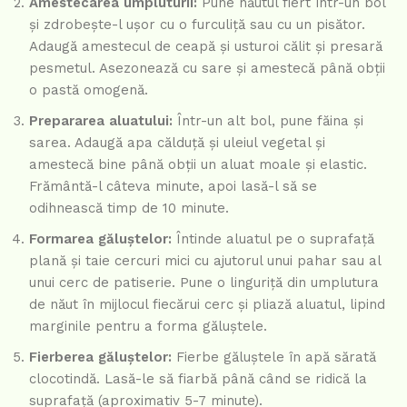
Amestecarea umpluturii:
Pune năutul fiert într-un bol
și zdrobește-l ușor cu o furculiță sau cu un pisător.
Adaugă amestecul de ceapă și usturoi călit și presară
pesmetul. Asezonează cu sare și amestecă până obții
o pastă omogenă.
Prepararea aluatului:
Într-un alt bol, pune făina și
sarea. Adaugă apa călduță și uleiul vegetal și
amestecă bine până obții un aluat moale și elastic.
Frământă-l câteva minute, apoi lasă-l să se
odihnească timp de 10 minute.
Formarea găluștelor:
Întinde aluatul pe o suprafață
plană și taie cercuri mici cu ajutorul unui pahar sau al
unui cerc de patiserie. Pune o linguriță din umplutura
de năut în mijlocul fiecărui cerc și pliază aluatul, lipind
marginile pentru a forma găluștele.
Fierberea găluștelor:
Fierbe găluștele în apă sărată
clocotindă. Lasă-le să fiarbă până când se ridică la
suprafață (aproximativ 5-7 minute).