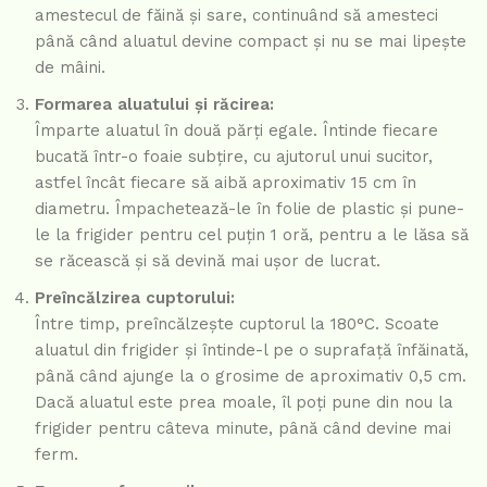
amestecul de făină și sare, continuând să amesteci
până când aluatul devine compact și nu se mai lipește
de mâini.
Formarea aluatului și răcirea:
Împarte aluatul în două părți egale. Întinde fiecare
bucată într-o foaie subțire, cu ajutorul unui sucitor,
astfel încât fiecare să aibă aproximativ 15 cm în
diametru. Împachetează-le în folie de plastic și pune-
le la frigider pentru cel puțin 1 oră, pentru a le lăsa să
se răcească și să devină mai ușor de lucrat.
Preîncălzirea cuptorului:
Între timp, preîncălzește cuptorul la 180°C. Scoate
aluatul din frigider și întinde-l pe o suprafață înfăinată,
până când ajunge la o grosime de aproximativ 0,5 cm.
Dacă aluatul este prea moale, îl poți pune din nou la
frigider pentru câteva minute, până când devine mai
ferm.