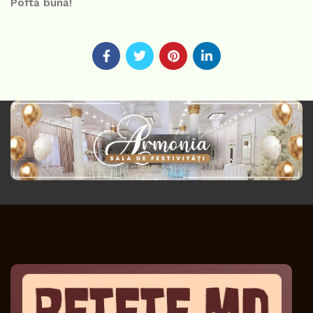
Poftă bună!