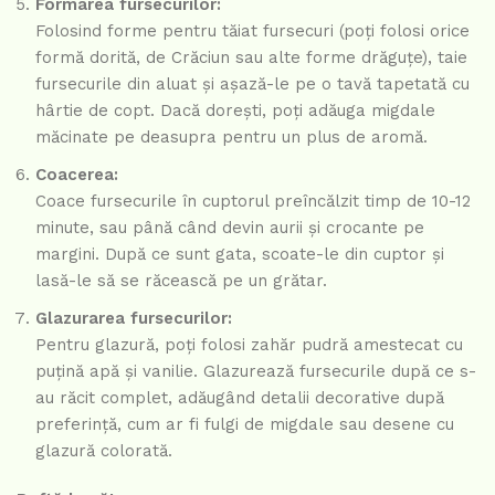
Formarea fursecurilor:
Folosind forme pentru tăiat fursecuri (poți folosi orice
formă dorită, de Crăciun sau alte forme drăguțe), taie
fursecurile din aluat și așază-le pe o tavă tapetată cu
hârtie de copt. Dacă dorești, poți adăuga migdale
măcinate pe deasupra pentru un plus de aromă.
Coacerea:
Coace fursecurile în cuptorul preîncălzit timp de 10-12
minute, sau până când devin aurii și crocante pe
margini. După ce sunt gata, scoate-le din cuptor și
lasă-le să se răcească pe un grătar.
Glazurarea fursecurilor:
Pentru glazură, poți folosi zahăr pudră amestecat cu
puțină apă și vanilie. Glazurează fursecurile după ce s-
au răcit complet, adăugând detalii decorative după
preferință, cum ar fi fulgi de migdale sau desene cu
glazură colorată.