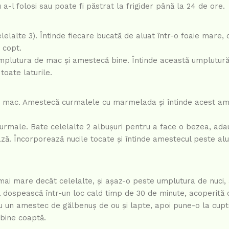
 a-l folosi sau poate fi păstrat la frigider până la 24 de ore.
elalte 3). Întinde fiecare bucată de aluat într-o foaie mare, 
 copt.
mplutura de mac și amestecă bine. Întinde această umplutur
oate laturile.
 de mac. Amestecă curmalele cu marmelada și întinde acest a
e curmale. Bate celelalte 2 albușuri pentru a face o bezea, ad
ză. Încorporează nucile tocate și întinde amestecul peste alu
n mai mare decât celelalte, și așaz-o peste umplutura de nuci
 să dospească într-un loc cald timp de 30 de minute, acoperită
cu un amestec de gălbenuș de ou și lapte, apoi pune-o la cup
 bine coaptă.