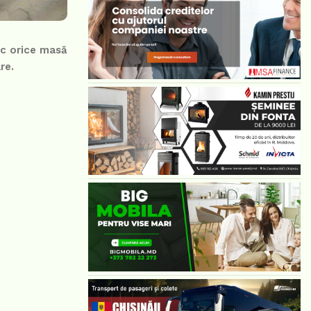
ac orice masă
re.