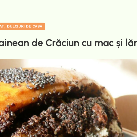
,
AT
DULCIURI DE CASA
rainean de Crăciun cu mac și l