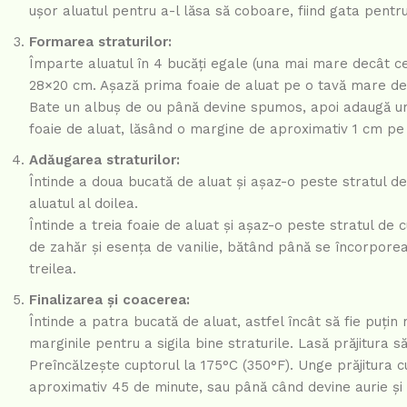
ușor aluatul pentru a-l lăsa să coboare, fiind gata pentru
Formarea straturilor:
Împarte aluatul în 4 bucăți egale (una mai mare decât cel
28×20 cm. Așază prima foaie de aluat pe o tavă mare de
Bate un albuș de ou până devine spumos, apoi adaugă u
foaie de aluat, lăsând o margine de aproximativ 1 cm pe t
Adăugarea straturilor:
Întinde a doua bucată de aluat și așaz-o peste stratul
aluatul al doilea.
Întinde a treia foaie de aluat și așaz-o peste stratul d
de zahăr și esența de vanilie, bătând până se încorporea
treilea.
Finalizarea și coacerea:
Întinde a patra bucată de aluat, astfel încât să fie puți
marginile pentru a sigila bine straturile. Lasă prăjitura
Preîncălzește cuptorul la 175°C (350°F). Unge prăjitura 
aproximativ 45 de minute, sau până când devine aurie și