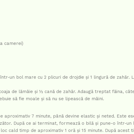
ra camerei)
tr-un bol mare cu 2 plicuri de drojdie și 1 lingură de zahăr. 
t, coaja de lămâie și ½ cană de zahăr. Adaugă treptat făina, câ
buie să fie moale și să nu se lipească de mâini.
e aproximativ 7 minute, până devine elastic și neted. Este es
zător. După ce ai terminat, formează o bilă și pune-o într-un 
 loc cald timp de aproximativ 1 oră și 15 minute. După acest 