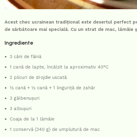
Acest chec ucrainean tradițional este desertul perfect 
de sărbătoare mai specială. Cu un strat de mac, lămâie ș
Ingrediente
3 căni de făină
1 cană de lapte, încălzit la aproximativ 40°C
2 plicuri de drojdie uscată
½ cană + ½ cană + 1 linguriță de zahăr
3 gălbenușuri
3 albușuri
Coaja de la 1 lămâie
1 conservă (340 g) de umplutură de mac