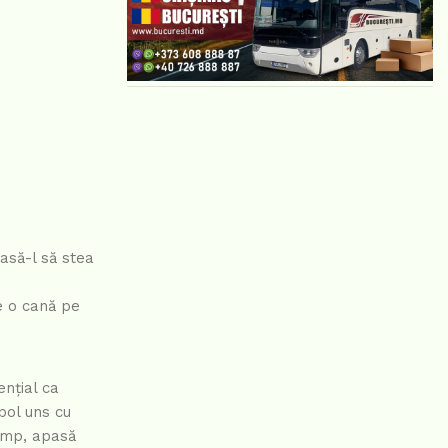
Lasă-l să stea
te o cană pe
ențial ca
bol uns cu
timp, apasă