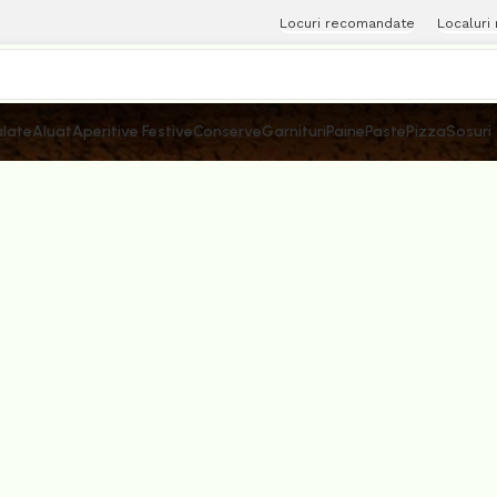
Locuri recomandate
Localuri
late
Aluat
Aperitive Festive
Conserve
Garnituri
Paine
Paste
Pizza
Sosuri