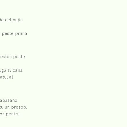
de cel puțin
ă peste prima
mestec peste
augă ½ cană
atul al
, apăsând
 cu un prosop.
tor pentru