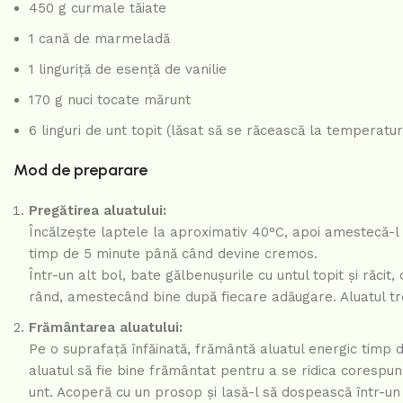
450 g curmale tăiate
1 cană de marmeladă
1 linguriță de esență de vanilie
170 g nuci tocate mărunt
6 linguri de unt topit (lăsat să se răcească la temperatu
Mod de preparare
Pregătirea aluatului:
Încălzește laptele la aproximativ 40°C, apoi amestecă-l în
timp de 5 minute până când devine cremos.
Într-un alt bol, bate gălbenușurile cu untul topit și răci
rând, amestecând bine după fiecare adăugare. Aluatul tre
Frământarea aluatului:
Pe o suprafață înfăinată, frământă aluatul energic timp d
aluatul să fie bine frământat pentru a se ridica corespun
unt. Acoperă cu un prosop și lasă-l să dospească într-un