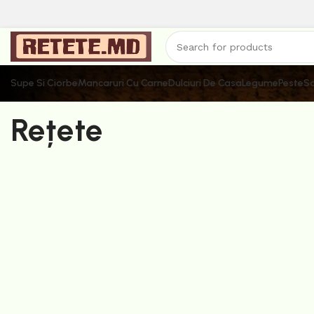
Supe Si Ciorbe
Mancaruri Cu Carne
Dulciuri De Casa
Legume
Peste
Sa
Rețete