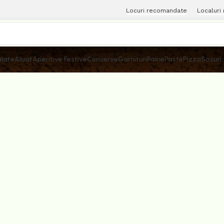
Locuri recomandate
Localuri
late
Aluat
Aperitive Festive
Conserve
Garnituri
Paine
Paste
Pizza
Sosuri