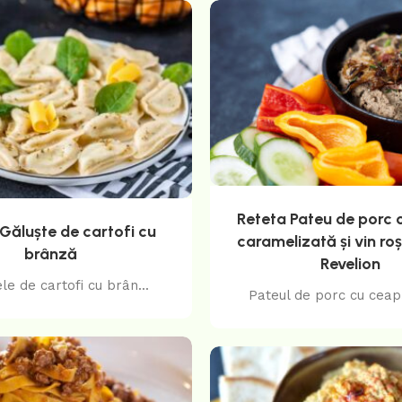
Reteta Pateu de porc 
Găluște de cartofi cu
caramelizată și vin ro
brânză
Revelion
le de cartofi cu brân...
Pateul de porc cu ceapă