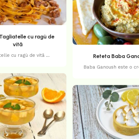
Tagliatelle cu ragù de
vită
telle cu ragù de vită ...
Reteta Baba Gan
Baba Ganoush este o cr