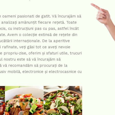
e oameni pasionati de gatit. Vă încurajăm să
ă analizați amănunțit fiecare rețetă. Toate
is, cu instrucțiuni pas cu pas, astfel încât
tate. Avem o colecție extinsă de rețete din
ătării internaționale. De la aperitive
 rafinate, veți găsi tot ce aveți nevoie
 propriu-zise, oferim și sfaturi utile, trucuri
ul nostru este să vă încurajăm să
dată vă recomandăm să procurați de la
lusiv mobilă, electronice și electrocasnice cu