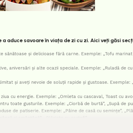
 a aduce savoare în viața de zi cu zi. Aici veți găsi sec
 sănătoase și delicioase fără carne. Exemple: „Tofu marinat 
ve, aniversări și alte ocazii speciale. Exemple: „Ruladă de c
limitat și aveți nevoie de soluții rapide și gustoase. Exemple:
 ziua cu energie. Exemple: „Omleta cu cascaval, Toast cu avoca
tru toate gusturile. Exemple: „Ciorbă de burtă”, „Supă de pui 
roduse de patiserie. Exemple: „Pâine de casă cu semințe”, „Plăc
ânză și smântână”, „Plăcinte cu cartofi”.
u branza dulce”