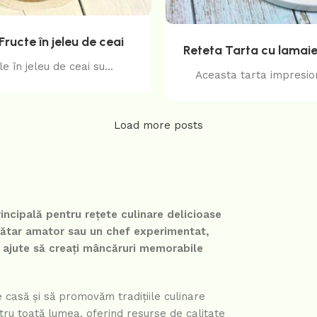
Fructe în jeleu de ceai
Reteta Tarta cu lamaie
e în jeleu de ceai su...
Aceasta tarta impresion
Load more posts
incipală pentru rețete culinare delicioase
ucătar amator sau un chef experimentat,
ă ajute să creați mâncăruri memorabile
e casă și să promovăm tradițiile culinare
tru toată lumea, oferind resurse de calitate