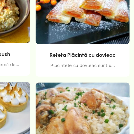
oush
Reteta Plăcintă cu dovleac
emă de...
Plăcintele cu dovleac sunt u...