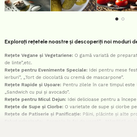
Explorați rețetele noastre și descoperiți noi moduri de
Rețete Vegane și Vegetariene:
O gamă variată de preparate
de linte”,etc.
Rețete pentru Evenimente Speciale:
Idei pentru mese festi
ierburi”, „Tort de ciocolată cu cremă de mascarpone”.
Rețete Rapide și Ușoare:
Pentru zilele în care timpul este 
„Sandwich cu pui și avocado”.
Rețete pentru Micul Dejun:
Idei delicioase pentru a începe
Rețete de Supe și Ciorbe:
O varietate de supe și ciorbe pen
Rețete de Patiserie și Panificație:
Pâini, plăcinte și alte p
Feluri principale:
„Sarmale în foi de varză”, „Mămăligă cu br
Deserturi:
„Plăcintă cu mere”, „Gogoși pufoase”, “Clatite c