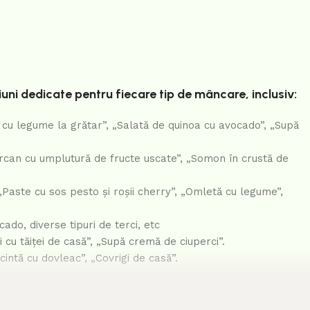
țiuni dedicate pentru fiecare tip de mâncare, inclusiv:
cu legume la grătar”, „Salată de quinoa cu avocado”, „Supă
urcan cu umplutură de fructe uscate”, „Somon în crustă de
 „Paste cu sos pesto și roșii cherry”, „Omletă cu legume”,
do, diverse tipuri de terci, etc
cu tăiței de casă”, „Supă cremă de ciuperci”.
intă cu dovleac”, „Covrigi de casă”.