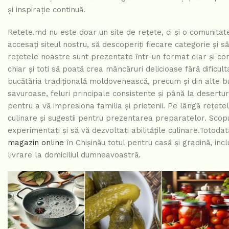
și inspirație continuă.
Retete.md nu este doar un site de rețete, ci și o comunitat
accesați siteul nostru, să descoperiți fiecare categorie și s
rețetele noastre sunt prezentate într-un format clar și conc
chiar și toti să poată crea mâncăruri delicioase fără dificul
bucătăria tradițională moldovenească, precum și din alte buc
savuroase, feluri principale consistente și până la deserturi
pentru a vă impresiona familia și prietenii. Pe lângă rețetele
culinare și sugestii pentru prezentarea preparatelor. Scop
experimentați și să vă dezvoltați abilitățile culinare.Toto
magazin online
în Chișinău totul pentru casă și gradină, inc
livrare la domiciliul dumneavoastră.