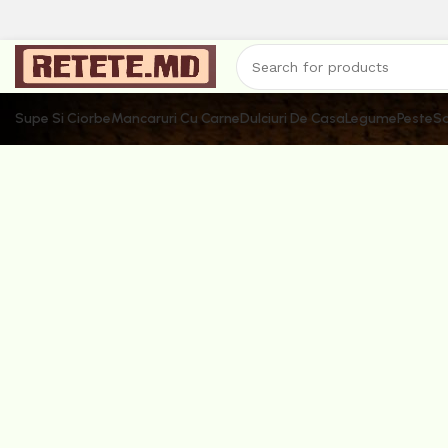
Supe Si Ciorbe
Mancaruri Cu Carne
Dulciuri De Casa
Legume
Peste
Sa