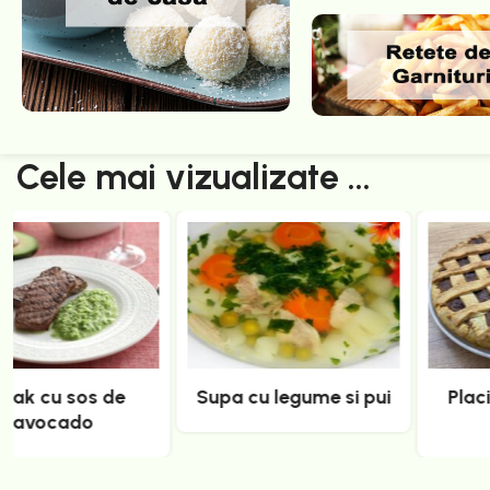
Cele mai vizualizate ...
Placinta cu visine și
Castraveti murati de
afine
vara