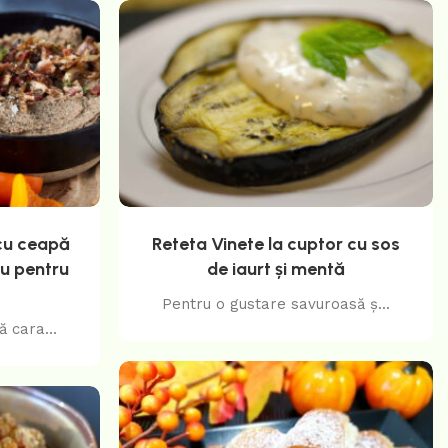
cu ceapă
Reteta Vinete la cuptor cu sos
șu pentru
de iaurt și mentă
Pentru o gustare savuroasă ș...
 cara...