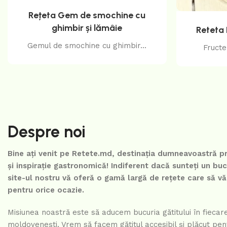
Rețeta Gem de smochine cu
ghimbir și lămâie
Reteta 
Gemul de smochine cu ghimbir...
Fructel
Despre noi
Bine ați venit pe Retete.md, destinația dumneavoastră pr
și inspirație gastronomică! Indiferent dacă sunteți un b
site-ul nostru vă oferă o gamă largă de rețete care să v
pentru orice ocazie.
Misiunea noastră este să aducem bucuria gătitului în fiecar
moldovenești. Vrem să facem gătitul accesibil și plăcut pen