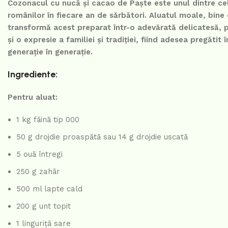
Cozonacul cu nucă și cacao de Paște este unul dintre cel
românilor în fiecare an de sărbători. Aluatul moale, bin
transformă acest preparat într-o adevărată delicatesă, p
și o expresie a familiei și tradiției, fiind adesea pregătit
generație în generație.
Ingrediente:
Pentru aluat:
1 kg făină tip 000
50 g drojdie proaspătă sau 14 g drojdie uscată
5 ouă întregi
250 g zahăr
500 ml lapte cald
200 g unt topit
1 linguriță sare