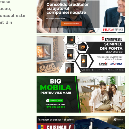
 masa
cacao,
zonacul este
it din