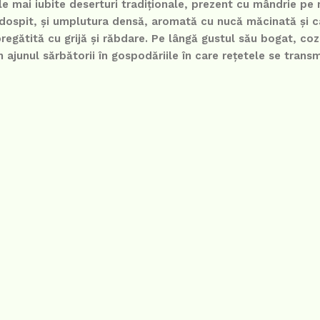
e mai iubite deserturi tradiționale, prezent cu mândrie pe
e dospit, și umplutura densă, aromată cu nucă măcinată și 
regătită cu grijă și răbdare. Pe lângă gustul său bogat, co
 în ajunul sărbătorii în gospodăriile în care rețetele se transm