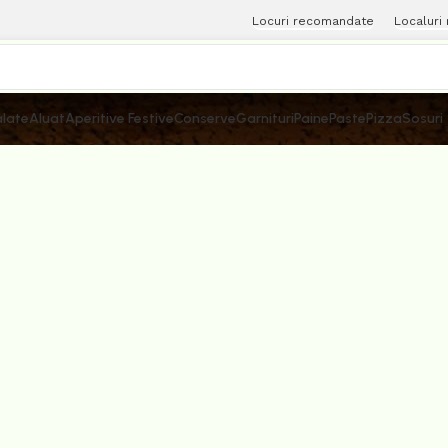
Locuri recomandate
Localuri
late
Aluat
Aperitive Festive
Conserve
Garnituri
Paine
Paste
Pizza
Sosuri