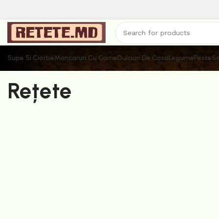
Supe Si Ciorbe
Mancaruri Cu Carne
Dulciuri De Casa
Legume
Peste
Sa
Rețete