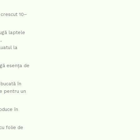
a crescut 10–
ugă laptele
.
uatul la
ugă esența de
 bucată în
le pentru un
roduce în
u folie de