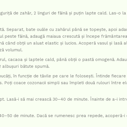
nguriță de zahăr, 2 linguri de făină și puțin lapte cald. Las-o l
tă. Separat, bate ouăle cu zahărul până se topește, apoi ada
otul peste făină, adaugă maiaua crescută și începe frământarea
când obții un aluat elastic și lucios. Acoperă vasul și lasă al
ază volumul.
l, cacaoa și laptele cald, până obții o pastă omogenă. Ada
 2 albușuri bătute spumă.
căți, în funcție de tăvile pe care le folosești. Întinde fiecare
 Poți coace cozonacii simpli sau împleti două rulouri între e
opt. Lasă-i să mai crească 30–40 de minute. Înainte de a-i int
e 40–50 de minute. Dacă se rumenesc prea repede, acoperă-i c