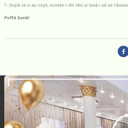
După ce s-au copt, scoate-i din tăvi și lasă-i să se răcea
Poftă bună!