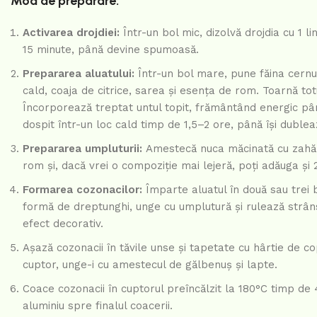
Mod de preparare:
Activarea drojdiei:
Într-un bol mic, dizolvă drojdia cu 1 li
15 minute, până devine spumoasă.
Prepararea aluatului:
Într-un bol mare, pune făina cernu
cald, coaja de citrice, sarea și esența de rom. Toarnă t
Încorporează treptat untul topit, frământând energic până 
dospit într-un loc cald timp de 1,5–2 ore, până își duble
Prepararea umpluturii:
Amestecă nuca măcinată cu zahăru
rom și, dacă vrei o compoziție mai lejeră, poți adăuga și
Formarea cozonacilor:
Împarte aluatul în două sau trei bu
formă de dreptunghi, unge cu umplutură și rulează strâns.
efect decorativ.
Așază cozonacii în tăvile unse și tapetate cu hârtie de c
cuptor, unge-i cu amestecul de gălbenuș și lapte.
Coace cozonacii în cuptorul preîncălzit la 180°C timp d
aluminiu spre finalul coacerii.