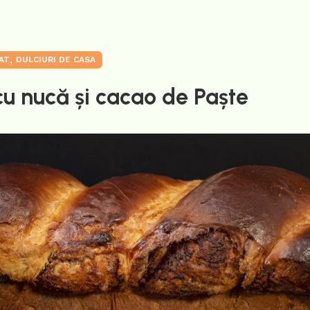
,
AT
DULCIURI DE CASA
u nucă și cacao de Paște