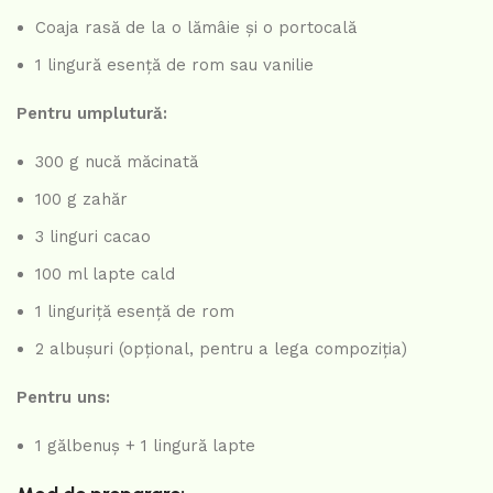
Coaja rasă de la o lămâie și o portocală
1 lingură esență de rom sau vanilie
Pentru umplutură:
300 g nucă măcinată
100 g zahăr
3 linguri cacao
100 ml lapte cald
1 linguriță esență de rom
2 albușuri (opțional, pentru a lega compoziția)
Pentru uns:
1 gălbenuș + 1 lingură lapte