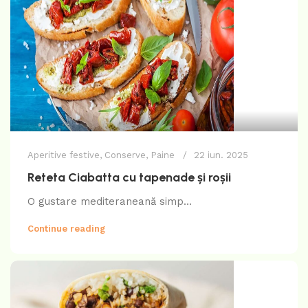
Aperitive festive
,
Conserve
,
Paine
22 iun. 2025
Reteta Ciabatta cu tapenade și roșii
O gustare mediteraneană simp...
Continue reading