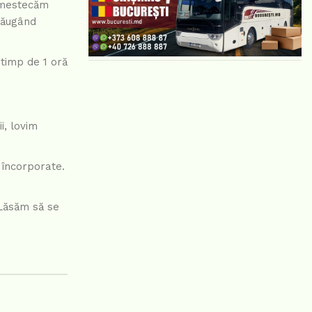
 Amestecăm
dăugând
 timp de 1 oră
i, lovim
 încorporate.
 Lăsăm să se