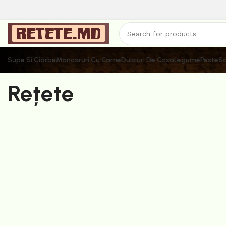
Supe Si Ciorbe
Mancaruri Cu Carne
Dulciuri De Casa
Legume
Peste
Sa
Rețete