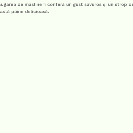
dăugarea de măsline îi conferă un gust savuros și un strop d
eastă pâine delicioasă.