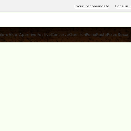
Locuri recomandate
Localuri
late
Aluat
Aperitive Festive
Conserve
Garnituri
Paine
Paste
Pizza
Sosuri