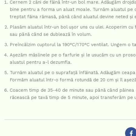
Cernem 2 căni de făină într-un bol mare. Adăugăm drojdi
bine pentru a forma un aluat moale. Turnăm aluatul pe 
treptat făina rămasă, până când aluatul devine neted și e
Plasăm aluatul într-un bol ușor uns cu ulei. Acoperim cu f
sau până când se dublează în volum.
Preîncălzim cuptorul la 190°C/170°C ventilat. Ungem o t
Așezăm măslinele pe o farfurie și le usucăm cu un prosop
aluatul pentru a-l dezumfla.
Turnăm aluatul pe o suprafață înfăinată. Adăugăm ceapa 
Formăm aluatul într-o formă rotundă de 20 cm și îl așez
Coacem timp de 35-40 de minute sau până când pâinea de
răcească pe tavă timp de 5 minute, apoi transferăm pe u