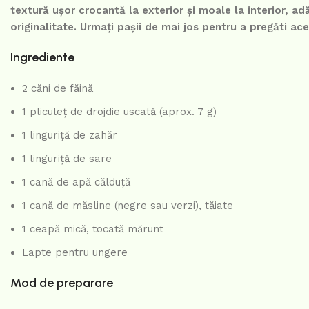
textură ușor crocantă la exterior și moale la interior, a
originalitate. Urmați pașii de mai jos pentru a pregăti ac
Ingrediente
2 căni de făină
1 pliculeț de drojdie uscată (aprox. 7 g)
1 linguriță de zahăr
1 linguriță de sare
1 cană de apă călduță
1 cană de măsline (negre sau verzi), tăiate
1 ceapă mică, tocată mărunt
Lapte pentru ungere
Mod de preparare