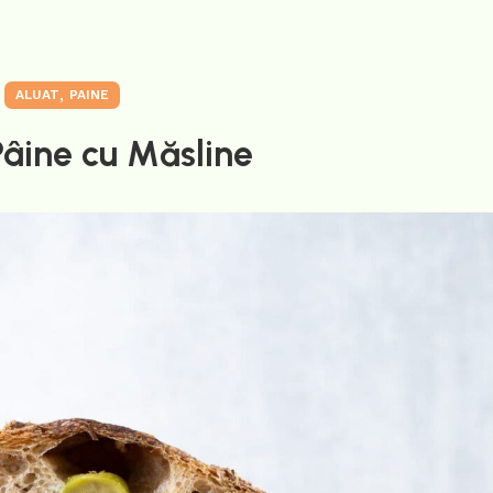
,
ALUAT
PAINE
Pâine cu Măsline