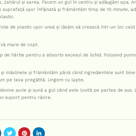
a, zahărul și sarea. Facem un gol în centru și adăugăm apa.
o suprafață ușor înfăinată și frământăm timp de 10 minute, a
lastic.
olie de plastic ușor unsă și lăsăm să crească într-un loc cald
avă mare de copt.
 de hârtie pentru a absorbi excesul de lichid. Folosind pumni
și măslinele și frământăm până când ingredientele sunt bine
ăm pe tava pregătită. Ungem cu lapte.
vine aurie și sună a gol când este lovită pe partea de sus.
n suport pentru răcire.