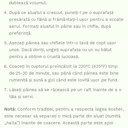
dublează volumul.
După ce aluatul a crescut, puneți-l pe o suprafață
presărată cu făină și frământați-l ușor pentru a scoate
aerul. Formați aluatul în pâine sau în chifle, după
preferință.
Așezați pâinea sau chiflele într-o tavă de copt ușor
unse. Dacă doriți, ungeți suprafața cu un ou bătut
pentru a obține o crustă lucioasă.
Coaceți în cuptorul preîncălzit la 220°C (425°F) timp
de 25-30 de minute, sau până când pâinea este bine
rumenită și sună a gol când este lovită ușor pe fund.
Lăsați pâinea să se răcească pe un raft înainte de a o
tăia și servi.
Notă:
Conform tradiției, pentru a respecta legea kosher,
este necesar să separați o mică parte din aluat (numită
„halla”) înainte de coacere. Această parte este apoi