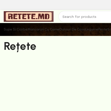
Supe Si Ciorbe
Mancaruri Cu Carne
Dulciuri De Casa
Legume
Peste
Sa
Rețete