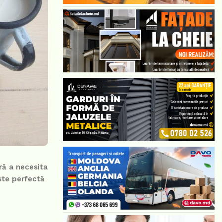
ră a necesita
ste perfectă