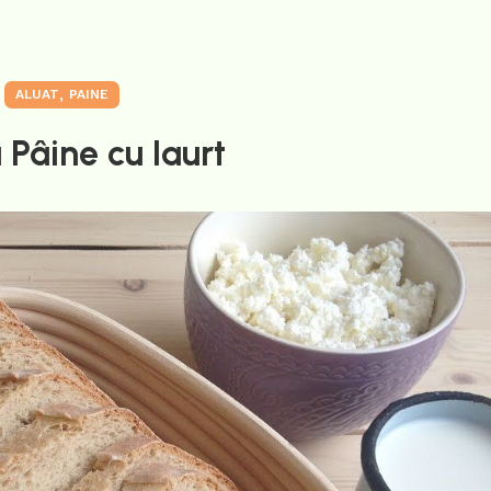
,
ALUAT
PAINE
 Pâine cu Iaurt