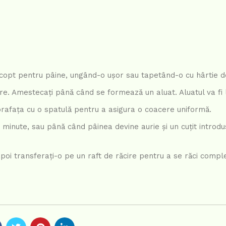
de copt pentru pâine, ungând-o ușor sau tapetând-o cu hârtie d
are. Amestecați până când se formează un aluat. Aluatul va fi l
uprafața cu o spatulă pentru a asigura o coacere uniformă.
 minute, sau până când pâinea devine aurie și un cuțit introdu
poi transferați-o pe un raft de răcire pentru a se răci comple