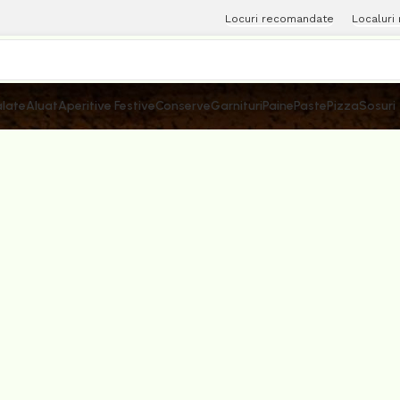
Locuri recomandate
Localuri
late
Aluat
Aperitive Festive
Conserve
Garnituri
Paine
Paste
Pizza
Sosuri