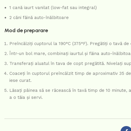
1 cană iaurt vanilat (low-fat sau integral)
2 căni făină auto-înălbitoare
Mod de preparare
Preîncălziți cuptorul la 190°C (375°F). Pregătiți o tavă 
Într-un bol mare, combinați iaurtul și făina auto-înălbito
Transferați aluatul în tava de copt pregătită. Nivelați s
Coaceți în cuptorul preîncălzit timp de aproximativ 35 de
iese curat.
Lăsați pâinea să se răcească în tavă timp de 10 minute, a
a o tăia și servi.