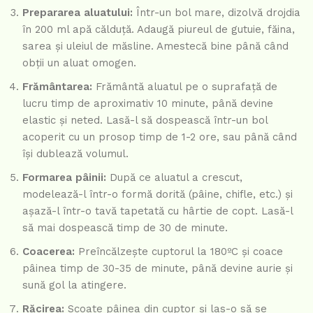
Prepararea aluatului:
Într-un bol mare, dizolvă drojdia
în 200 ml apă călduță. Adaugă piureul de gutuie, făina,
sarea și uleiul de măsline. Amestecă bine până când
obții un aluat omogen.
Frământarea:
Frământă aluatul pe o suprafață de
lucru timp de aproximativ 10 minute, până devine
elastic și neted. Lasă-l să dospească într-un bol
acoperit cu un prosop timp de 1-2 ore, sau până când
își dublează volumul.
Formarea pâinii:
După ce aluatul a crescut,
modelează-l într-o formă dorită (pâine, chifle, etc.) și
așază-l într-o tavă tapetată cu hârtie de copt. Lasă-l
să mai dospească timp de 30 de minute.
Coacerea:
Preîncălzește cuptorul la 180ºC și coace
pâinea timp de 30-35 de minute, până devine aurie și
sună gol la atingere.
Răcirea:
Scoate pâinea din cuptor și las-o să se