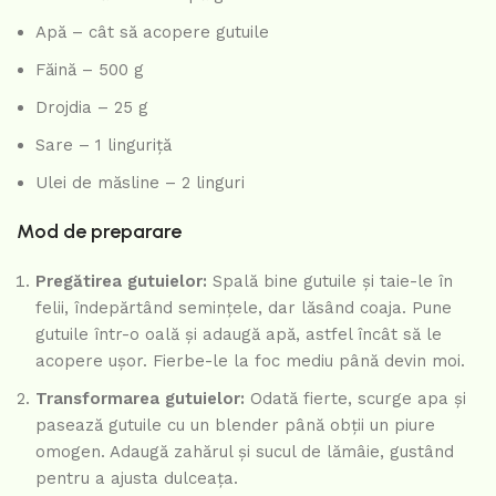
Apă – cât să acopere gutuile
Făină – 500 g
Drojdia – 25 g
Sare – 1 linguriță
Ulei de măsline – 2 linguri
Mod de preparare
Pregătirea gutuielor:
Spală bine gutuile și taie-le în
felii, îndepărtând semințele, dar lăsând coaja. Pune
gutuile într-o oală și adaugă apă, astfel încât să le
acopere ușor. Fierbe-le la foc mediu până devin moi.
Transformarea gutuielor:
Odată fierte, scurge apa și
pasează gutuile cu un blender până obții un piure
omogen. Adaugă zahărul și sucul de lămâie, gustând
pentru a ajusta dulceața.