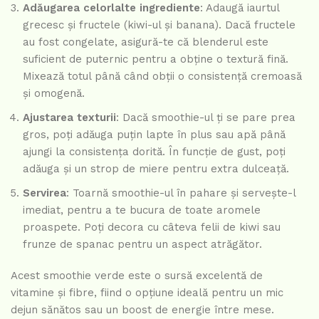
Adăugarea celorlalte ingrediente
: Adaugă iaurtul
grecesc și fructele (kiwi-ul și banana). Dacă fructele
au fost congelate, asigură-te că blenderul este
suficient de puternic pentru a obține o textură fină.
Mixează totul până când obții o consistență cremoasă
și omogenă.
Ajustarea texturii
: Dacă smoothie-ul ți se pare prea
gros, poți adăuga puțin lapte în plus sau apă până
ajungi la consistența dorită. În funcție de gust, poți
adăuga și un strop de miere pentru extra dulceață.
Servirea
: Toarnă smoothie-ul în pahare și servește-l
imediat, pentru a te bucura de toate aromele
proaspete. Poți decora cu câteva felii de kiwi sau
frunze de spanac pentru un aspect atrăgător.
Acest smoothie verde este o sursă excelentă de
vitamine și fibre, fiind o opțiune ideală pentru un mic
dejun sănătos sau un boost de energie între mese.