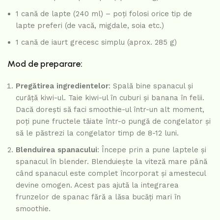
1 cană de lapte (240 ml) – poți folosi orice tip de
lapte preferi (de vacă, migdale, soia etc.)
1 cană de iaurt grecesc simplu (aprox. 285 g)
Mod de preparare:
Pregătirea ingredientelor
: Spală bine spanacul și
curăță kiwi-ul. Taie kiwi-ul în cuburi și banana în felii.
Dacă dorești să faci smoothie-ul într-un alt moment,
poți pune fructele tăiate într-o pungă de congelator și
să le păstrezi la congelator timp de 8-12 luni.
Blenduirea spanacului
: Începe prin a pune laptele și
spanacul în blender. Blenduiește la viteză mare până
când spanacul este complet încorporat și amestecul
devine omogen. Acest pas ajută la integrarea
frunzelor de spanac fără a lăsa bucăți mari în
smoothie.