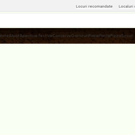
Locuri recomandate
Localuri
late
Aluat
Aperitive Festive
Conserve
Garnituri
Paine
Paste
Pizza
Sosuri