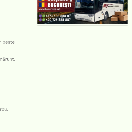
r peste
 mărunt.
rou.