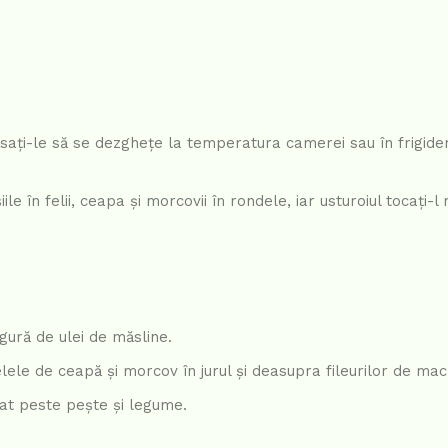
lăsați-le să se dezghețe la temperatura camerei sau în frigide
șiile în felii, ceapa și morcovii în rondele, iar usturoiul tocați-l
ingură de ulei de măsline.
ondelele de ceapă și morcov în jurul și deasupra fileurilor de mac
cat peste pește și legume.