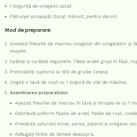
1 linguriță de oregano uscat
Pătrunjel proaspăt (tocat mărunt, pentru decor)
Mod de preparare:
Scoateți fileurile de macrou congelat din congelator și 
noapte.
Spălați și curățați legumele. Tăiați ardeii grași în fâșii, ro
Preîncălziți cuptorul la 200 de grade Celsius
Ungeți o tavă de copt cu 1 lingură de ulei de măsline.
Asamblarea preparatului:
Așezați fileurile de macrou în tavă și stropiți-le cu 1 l
Distribuiți uniform fâșiile de ardei, feliile de roșii, r
Presărați usturoiul tocat, sarea, piperul și oregano us
Adăugați feliile de lămâie deasupra.