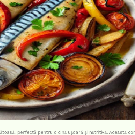
ătoasă, perfectă pentru o cină ușoară și nutritivă. Această co