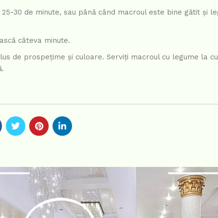
de 25-30 de minute, sau până când macroul este bine gătit și 
ească câteva minute.
us de prospețime și culoare. Serviți macroul cu legume la cu
ă.