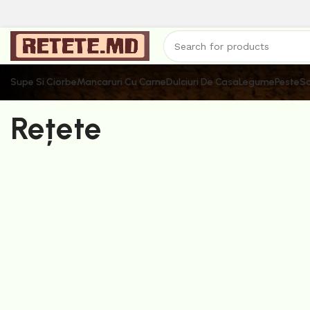
Supe Si Ciorbe
Mancaruri Cu Carne
Dulciuri De Casa
Legume
Peste
Sa
Rețete