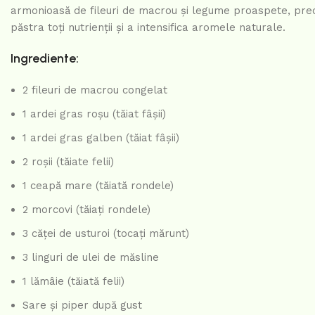
armonioasă de fileuri de macrou și legume proaspete, precu
păstra toți nutrienții și a intensifica aromele naturale.
Ingrediente:
2 fileuri de macrou congelat
1 ardei gras roșu (tăiat fâșii)
1 ardei gras galben (tăiat fâșii)
2 roșii (tăiate felii)
1 ceapă mare (tăiată rondele)
2 morcovi (tăiați rondele)
3 căței de usturoi (tocați mărunt)
3 linguri de ulei de măsline
1 lămâie (tăiată felii)
Sare și piper după gust