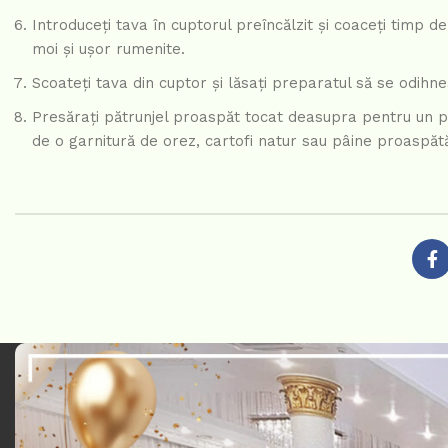
Introduceți tava în cuptorul preîncălzit și coaceți timp 
moi și ușor rumenite.
Scoateți tava din cuptor și lăsați preparatul să se odihn
Presărați pătrunjel proaspăt tocat deasupra pentru un pl
de o garnitură de orez, cartofi natur sau pâine proaspăt