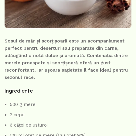
Sosul de măr și scorțișoară este un acompaniament
perfect pentru deserturi sau preparate din carne,
adăugând o notă dulce și aromată. Combinația dintre
merele proaspete și scorțișoară oferă un gust
reconfortant, iar ușoara sațietate îl face ideal pentru
sezonul rece.
Ingrediente
500 g mere
2 cepe
6 căței de usturoi
120 ml oțet de mere (sau oțet 9%)