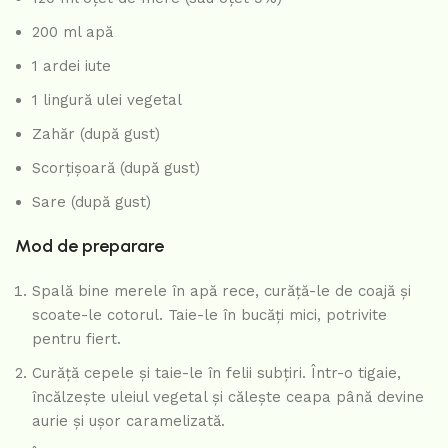
200 ml apă
1 ardei iute
1 lingură ulei vegetal
Zahăr (după gust)
Scorțișoară (după gust)
Sare (după gust)
Mod de preparare
Spală bine merele în apă rece, curăță-le de coajă și
scoate-le cotorul. Taie-le în bucăți mici, potrivite
pentru fiert.
Curăță cepele și taie-le în felii subțiri. Într-o tigaie,
încălzește uleiul vegetal și călește ceapa până devine
aurie și ușor caramelizată.