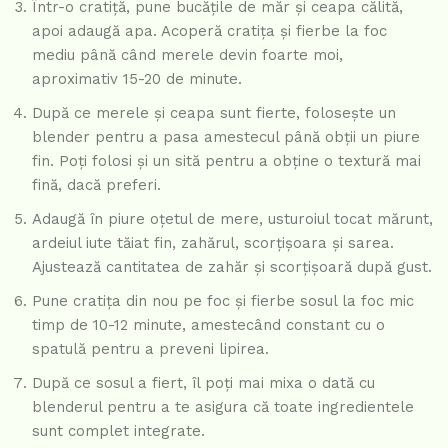
Într-o cratiță, pune bucățile de măr și ceapa călită,
apoi adaugă apa. Acoperă cratița și fierbe la foc
mediu până când merele devin foarte moi,
aproximativ 15-20 de minute.
După ce merele și ceapa sunt fierte, folosește un
blender pentru a pasa amestecul până obții un piure
fin. Poți folosi și un sită pentru a obține o textură mai
fină, dacă preferi.
Adaugă în piure oțetul de mere, usturoiul tocat mărunt,
ardeiul iute tăiat fin, zahărul, scorțișoara și sarea.
Ajustează cantitatea de zahăr și scorțișoară după gust.
Pune cratița din nou pe foc și fierbe sosul la foc mic
timp de 10-12 minute, amestecând constant cu o
spatulă pentru a preveni lipirea.
După ce sosul a fiert, îl poți mai mixa o dată cu
blenderul pentru a te asigura că toate ingredientele
sunt complet integrate.