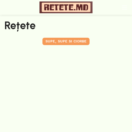
Rețete
,
SUPE
SUPE SI CIORBE