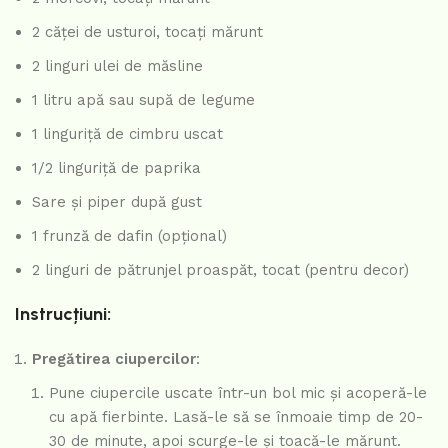
2 căței de usturoi, tocați mărunt
2 linguri ulei de măsline
1 litru apă sau supă de legume
1 linguriță de cimbru uscat
1/2 linguriță de paprika
Sare și piper după gust
1 frunză de dafin (opțional)
2 linguri de pătrunjel proaspăt, tocat (pentru decor)
Instrucțiuni:
Pregătirea ciupercilor
:
Pune ciupercile uscate într-un bol mic și acoperă-le
cu apă fierbinte. Lasă-le să se înmoaie timp de 20-
30 de minute, apoi scurge-le și toacă-le mărunt.