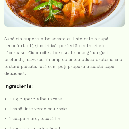
Supă din ciuperci albe uscate cu linte este o supă
reconfortantă și nutritivă, perfectă pentru zilele
răcoroase. Ciupercile albe uscate adaugă un gust
profund și savuros, în timp ce lintea aduce proteine și o
textură plăcută. Iată cum poți prepara această supă
delicioasă:
Ingrediente:
30 g ciuperci albe uscate
1 cană linte verde sau roșie
1 ceapă mare, tocată fin
2 morcovi, tocați mărunt