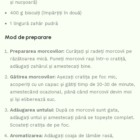
și nucșoară)
400 g biscuiți (împărțiți în două)
1 lingură zahăr pudră
Mod de preparare
Prepararea morcovilor:
Curățați și radeți morcovii pe
răzătoarea mică. Puneți morcovii rași într-o cratiță,
adăugați zahărul și amestecați bine.
Gătirea morcovilor:
Așezați cratița pe foc mic,
acoperiți cu un capac și gătiți timp de 20-30 de minute,
amestecând ocazional, până când morcovii devin moi
și își eliberează suc.
Adăugarea untului:
După ce morcovii sunt gata,
adăugați untul și amestecați până se topește complet.
Scoateți cratița de pe foc.
Aromatizarea:
Adăugați coaja de lămâie rasă,