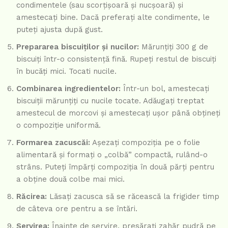
condimentele (sau scorțișoară și nucșoară) și
amestecați bine. Dacă preferați alte condimente, le
puteți ajusta după gust.
Prepararea biscuiților și nucilor:
Mărunțiți 300 g de
biscuiți într-o consistență fină. Rupeți restul de biscuiți
în bucăți mici. Tocati nucile.
Combinarea ingredientelor:
Într-un bol, amestecați
biscuiții mărunțiți cu nucile tocate. Adăugați treptat
amestecul de morcovi și amestecați ușor până obțineți
o compoziție uniformă.
Formarea zacuscăi:
Așezați compoziția pe o folie
alimentară și formați o „colbă” compactă, rulând-o
strâns. Puteți împărți compoziția în două părți pentru
a obține două colbe mai mici.
Răcirea:
Lăsați zacusca să se răcească la frigider timp
de câteva ore pentru a se întări.
Servirea:
Înainte de servire, presărați zahăr pudră pe