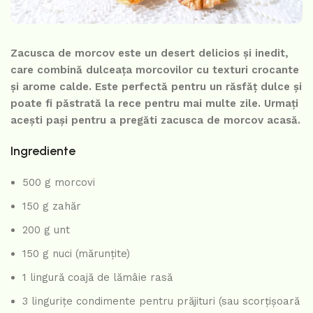
Zacusca de morcov este un desert delicios și inedit,
care combină dulceața morcovilor cu texturi crocante
și arome calde. Este perfectă pentru un răsfăț dulce și
poate fi păstrată la rece pentru mai multe zile. Urmați
acești pași pentru a pregăti zacusca de morcov acasă.
Ingrediente
500 g morcovi
150 g zahăr
200 g unt
150 g nuci (mărunțite)
1 lingură coajă de lămâie rasă
3 lingurițe condimente pentru prăjituri (sau scorțișoară