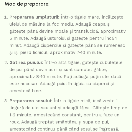
Mod de preparare:
Prepararea umpluturii
: Într-o tigaie mare, încălzește
uleiul de măsline la foc mediu. Adaugă ceapa și
gătește până devine moale și translucidă, aproximativ
5 minute. Adaugă usturoiul și gătește pentru încă 1
minut. Adaugă ciupercile și gătește până se rumenesc
și își pierd lichidul, aproximativ 7-10 minute.
Gătirea puiului
: Într-o altă tigaie, gătește cubulețele
de pui până devin aurii și sunt complet gătite,
aproximativ 8-10 minute. Poți adăuga puțin ulei dacă
este necesar. Adaugă puiul în tigaia cu ciuperci și
amestecă bine.
Prepararea sosului
: Într-o tigaie mică, încălzește 1
lingură de ulei sau unt și adaugă făina. Gătește timp de
1-2 minute, amestecând constant, pentru a face un
roux. Adaugă treptat smântâna și supa de pui,
amestecând continuu până când sosul se îngroașă.