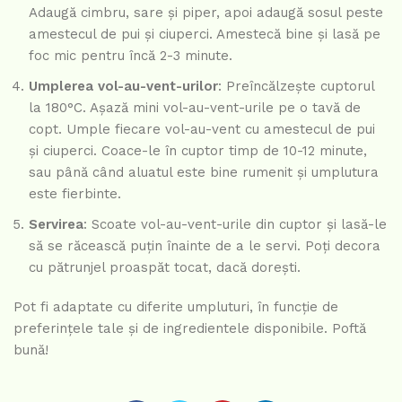
Adaugă cimbru, sare și piper, apoi adaugă sosul peste
amestecul de pui și ciuperci. Amestecă bine și lasă pe
foc mic pentru încă 2-3 minute.
Umplerea vol-au-vent-urilor
: Preîncălzește cuptorul
la 180°C. Așază mini vol-au-vent-urile pe o tavă de
copt. Umple fiecare vol-au-vent cu amestecul de pui
și ciuperci. Coace-le în cuptor timp de 10-12 minute,
sau până când aluatul este bine rumenit și umplutura
este fierbinte.
Servirea
: Scoate vol-au-vent-urile din cuptor și lasă-le
să se răcească puțin înainte de a le servi. Poți decora
cu pătrunjel proaspăt tocat, dacă dorești.
Pot fi adaptate cu diferite umpluturi, în funcție de
preferințele tale și de ingredientele disponibile.
Poftă
bună!