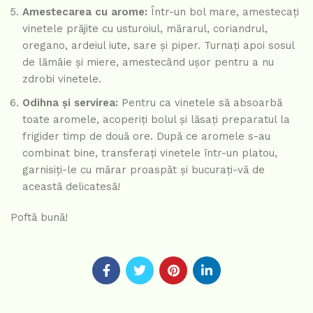
Amestecarea cu arome:
Într-un bol mare, amestecați
vinetele prăjite cu usturoiul, mărarul, coriandrul,
oregano, ardeiul iute, sare și piper. Turnați apoi sosul
de lămâie și miere, amestecând ușor pentru a nu
zdrobi vinetele.
Odihna și servirea:
Pentru ca vinetele să absoarbă
toate aromele, acoperiți bolul și lăsați preparatul la
frigider timp de două ore. După ce aromele s-au
combinat bine, transferați vinetele într-un platou,
garnisiți-le cu mărar proaspăt și bucurați-vă de
această delicatesă!
Poftă bună!