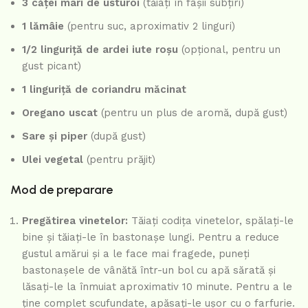
3 căței mari de usturoi
(tăiați în fâșii subțiri)
1 lămâie
(pentru suc, aproximativ 2 linguri)
1/2 linguriță de ardei iute roșu
(opțional, pentru un
gust picant)
1 linguriță de coriandru măcinat
Oregano uscat
(pentru un plus de aromă, după gust)
Sare și piper
(după gust)
Ulei vegetal
(pentru prăjit)
Mod de preparare
Pregătirea vinetelor:
Tăiați codița vinetelor, spălați-le
bine și tăiați-le în bastonașe lungi. Pentru a reduce
gustul amărui și a le face mai fragede, puneți
bastonașele de vânătă într-un bol cu apă sărată și
lăsați-le la înmuiat aproximativ 10 minute. Pentru a le
ține complet scufundate, apăsați-le ușor cu o farfurie.