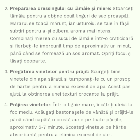
Prepararea dressingului cu lămâie și miere:
Stoarceți
lămâia pentru a obține două linguri de suc proaspăt.
Mărarul se toacă mărunt, iar usturoiul se taie în fâșii
subțiri pentru a-și elibera aroma mai intens.
Combinați mierea cu sucul de lămâie într-o crăticioară
și fierbeți-le împreună timp de aproximativ un minut,
până când se formează un sos aromat. Opriți focul și
lăsați deoparte.
Pregătirea vinetelor pentru prăjit:
Scurgeți bine
vinetele din apa sărată și tamponați-le cu un prosop
de hârtie pentru a elimina excesul de apă. Acest pas
ajută la obținerea unei texturi crocante la prăjit.
Prăjirea vinetelor:
Într-o tigaie mare, încălziți uleiul la
foc mediu. Adăugați bastonașele de vânătă și prăjiți-le
până când capătă o crustă aurie pe toate părțile,
aproximativ 5-7 minute. Scoateți vinetele pe hârtie
absorbantă pentru a elimina excesul de ulei.