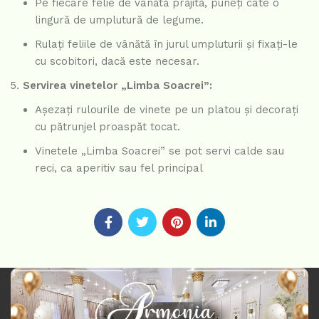
Pe fiecare felie de vânătă prăjită, puneți câte o
lingură de umplutură de legume.
Rulați feliile de vânătă în jurul umpluturii și fixați-le
cu scobitori, dacă este necesar.
Servirea vinetelor „Limba Soacrei”:
Așezați rulourile de vinete pe un platou și decorați
cu pătrunjel proaspăt tocat.
Vinetele „Limba Soacrei” se pot servi calde sau
reci, ca aperitiv sau fel principal