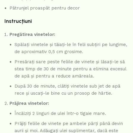
Pătrunjel proaspăt pentru decor
Instrucțiuni
Pregătirea vinetelor:
Spălați vinetele și tăiați-le în felii subțiri pe lungime,
de aproximativ 0,5 cm grosime.
Presărați sare peste feliile de vinete și lăsați-le să
stea timp de 30 de minute pentru a elimina excesul
de apă și pentru a reduce amăreala.
După 30 de minute, clătiți vinetele sub jet de apă
rece și uscați-le bine cu un prosop de hârtie.
Prăjirea vinetelor:
Încălziți 2 linguri de ulei într-o tigaie mare.
Prăjiți feliile de vinete pe ambele părți până devin
aurii și moi. Adăugați ulei suplimentar, dacă este