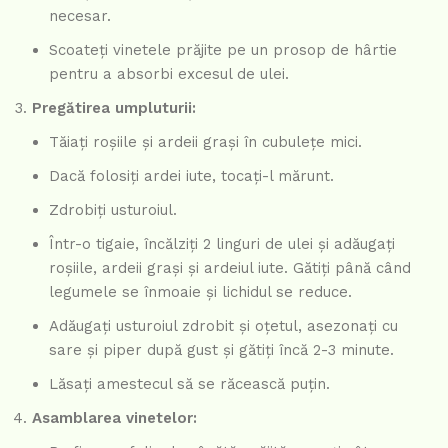
necesar.
Scoateți vinetele prăjite pe un prosop de hârtie
pentru a absorbi excesul de ulei.
Pregătirea umpluturii:
Tăiați roșiile și ardeii grași în cubulețe mici.
Dacă folosiți ardei iute, tocați-l mărunt.
Zdrobiți usturoiul.
Într-o tigaie, încălziți 2 linguri de ulei și adăugați
roșiile, ardeii grași și ardeiul iute. Gătiți până când
legumele se înmoaie și lichidul se reduce.
Adăugați usturoiul zdrobit și oțetul, asezonați cu
sare și piper după gust și gătiți încă 2-3 minute.
Lăsați amestecul să se răcească puțin.
Asamblarea vinetelor: