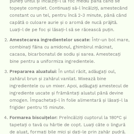
puneți untul și încălziți-l la foc mediu până când se
topește complet. Continuați să-l încălziți, amestecând
constant cu un tel, pentru încă 2-3 minute, până când
capătă o culoare aurie și o aromă de nucă prăjită.
Luați-l de pe foc și lăsați-l să se răcească puțin.
Amestecarea ingredientelor uscate:
Într-un bol mare,
combinați făina cu amidonul, ghimbirul măcinat,
cacaoa, bicarbonatul de sodiu și sarea. Amestecați
bine pentru a uniformiza ingredientele.
Prepararea aluatului:
În untul răcit, adăugați oul,
zahărul brun și zahărul vanilat. Mixează bine
ingredientele cu un mixer. Apoi, adăugați amestecul de
ingrediente uscate și frământați aluatul până devine
omogen. Împachetați-l în folie alimentară și lăsați-l la
frigider pentru 15 minute.
Formarea biscuițelor:
Preîncălziți cuptorul la 180°C și
tapetați o tavă cu hârtie de copt. Luați câte o lingură
de aluat, formați bile mici și dați-le prin zahăr pudră.