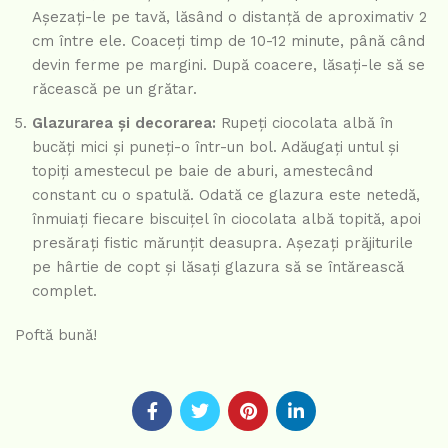
Așezați-le pe tavă, lăsând o distanță de aproximativ 2
cm între ele. Coaceți timp de 10-12 minute, până când
devin ferme pe margini. După coacere, lăsați-le să se
răcească pe un grătar.
Glazurarea și decorarea:
Rupeți ciocolata albă în
bucăți mici și puneți-o într-un bol. Adăugați untul și
topiți amestecul pe baie de aburi, amestecând
constant cu o spatulă. Odată ce glazura este netedă,
înmuiați fiecare biscuițel în ciocolata albă topită, apoi
presărați fistic mărunțit deasupra. Așezați prăjiturile
pe hârtie de copt și lăsați glazura să se întărească
complet.
Poftă bună!