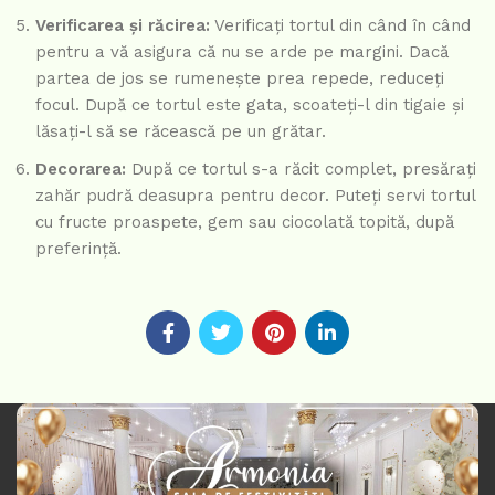
Verificarea și răcirea:
Verificați tortul din când în când
pentru a vă asigura că nu se arde pe margini. Dacă
partea de jos se rumenește prea repede, reduceți
focul. După ce tortul este gata, scoateți-l din tigaie și
lăsați-l să se răcească pe un grătar.
Decorarea:
După ce tortul s-a răcit complet, presărați
zahăr pudră deasupra pentru decor. Puteți servi tortul
cu fructe proaspete, gem sau ciocolată topită, după
preferință.