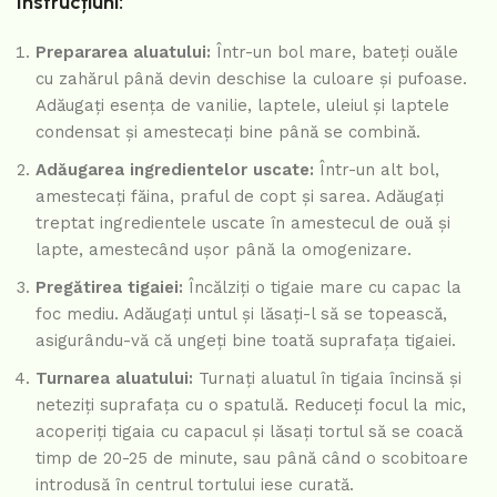
Instrucțiuni:
Prepararea aluatului:
Într-un bol mare, bateți ouăle
cu zahărul până devin deschise la culoare și pufoase.
Adăugați esența de vanilie, laptele, uleiul și laptele
condensat și amestecați bine până se combină.
Adăugarea ingredientelor uscate:
Într-un alt bol,
amestecați făina, praful de copt și sarea. Adăugați
treptat ingredientele uscate în amestecul de ouă și
lapte, amestecând ușor până la omogenizare.
Pregătirea tigaiei:
Încălziți o tigaie mare cu capac la
foc mediu. Adăugați untul și lăsați-l să se topească,
asigurându-vă că ungeți bine toată suprafața tigaiei.
Turnarea aluatului:
Turnați aluatul în tigaia încinsă și
neteziți suprafața cu o spatulă. Reduceți focul la mic,
acoperiți tigaia cu capacul și lăsați tortul să se coacă
timp de 20-25 de minute, sau până când o scobitoare
introdusă în centrul tortului iese curată.