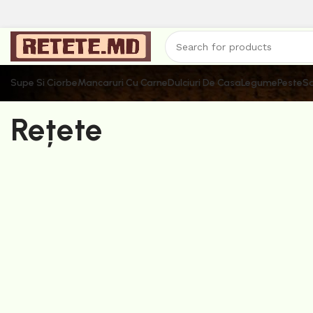
Supe Si Ciorbe
Mancaruri Cu Carne
Dulciuri De Casa
Legume
Peste
Sa
Rețete