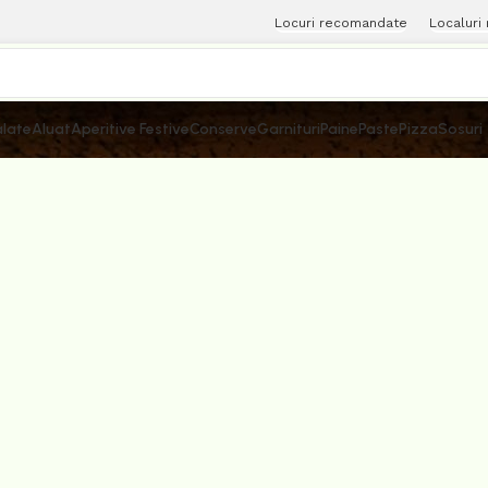
Locuri recomandate
Localuri
late
Aluat
Aperitive Festive
Conserve
Garnituri
Paine
Paste
Pizza
Sosuri