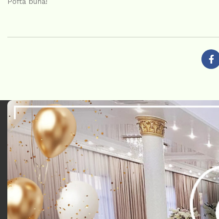
Poftă bună!