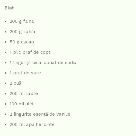
Blat
200 g făină
200 g zahăr
50 g cacao
1 plic praf de copt
1 linguriță bicarbonat de sodiu
1 praf de sare
2 ouă
200 ml lapte
100 ml ulei
2 lingurițe esență de vanilie
200 ml apă fierbinte