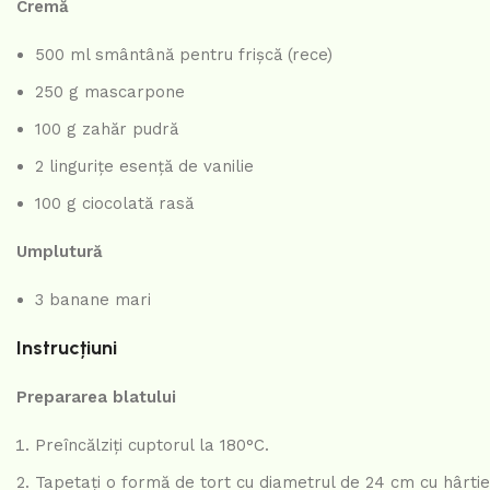
Cremă
500 ml smântână pentru frișcă (rece)
250 g mascarpone
100 g zahăr pudră
2 lingurițe esență de vanilie
100 g ciocolată rasă
Umplutură
3 banane mari
Instrucțiuni
Prepararea blatului
Preîncălziți cuptorul la 180°C.
Tapetați o formă de tort cu diametrul de 24 cm cu hârtie 