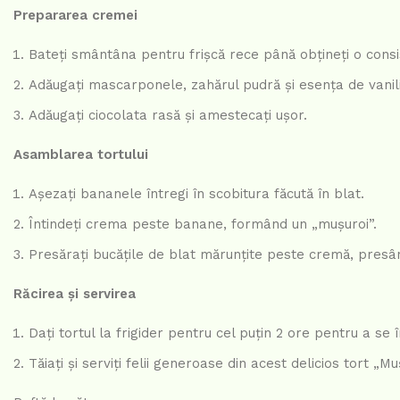
Prepararea cremei
Bateți smântâna pentru frișcă rece până obțineți o cons
Adăugați mascarponele, zahărul pudră și esența de vanil
Adăugați ciocolata rasă și amestecați ușor.
Asamblarea tortului
Așezați bananele întregi în scobitura făcută în blat.
Întindeți crema peste banane, formând un „mușuroi”.
Presărați bucățile de blat mărunțite peste cremă, presâ
Răcirea și servirea
Dați tortul la frigider pentru cel puțin 2 ore pentru a se
Tăiați și serviți felii generoase din acest delicios tort „Mu