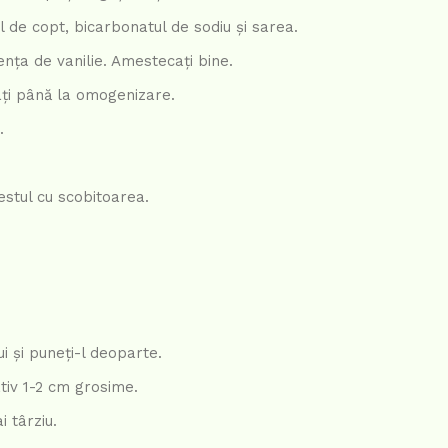
l de copt, bicarbonatul de sodiu și sarea.
sența de vanilie. Amestecați bine.
ați până la omogenizare.
.
estul cu scobitoarea.
i și puneți-l deoparte.
ativ 1-2 cm grosime.
i târziu.