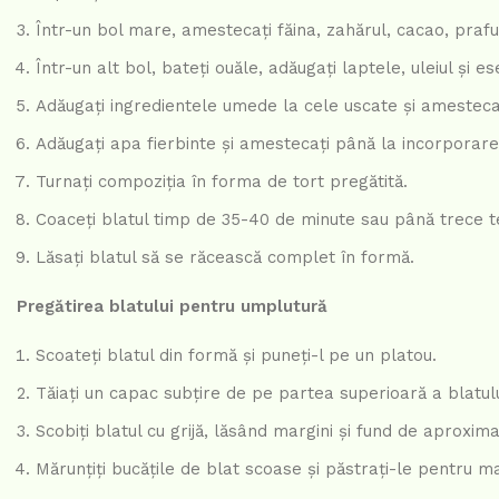
Într-un bol mare, amestecați făina, zahărul, cacao, prafu
Într-un alt bol, bateți ouăle, adăugați laptele, uleiul și e
Adăugați ingredientele umede la cele uscate și amestec
Adăugați apa fierbinte și amestecați până la incorporare
Turnați compoziția în forma de tort pregătită.
Coaceți blatul timp de 35-40 de minute sau până trece t
Lăsați blatul să se răcească complet în formă.
Pregătirea blatului pentru umplutură
Scoateți blatul din formă și puneți-l pe un platou.
Tăiați un capac subțire de pe partea superioară a blatulu
Scobiți blatul cu grijă, lăsând margini și fund de aproxim
Mărunțiți bucățile de blat scoase și păstrați-le pentru ma