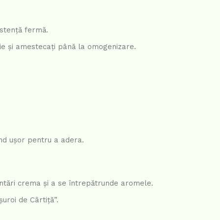
istență fermă.
ie și amestecați până la omogenizare.
nd ușor pentru a adera.
 întări crema și a se întrepătrunde aromele.
șuroi de Cârtiță”.