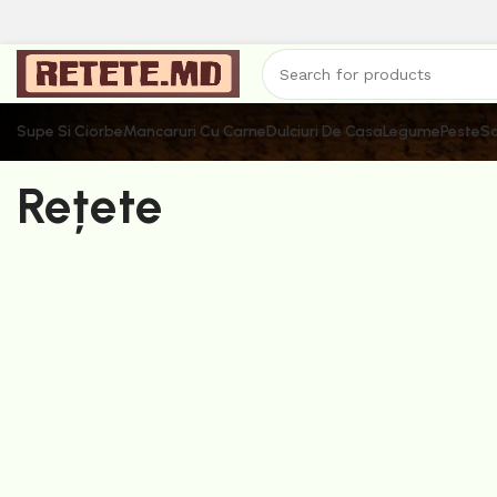
Supe Si Ciorbe
Mancaruri Cu Carne
Dulciuri De Casa
Legume
Peste
Sa
Rețete