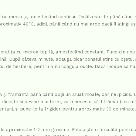
e foc mediu și, amestecând continuu, încălzește-le până când 
oximativ 40°C, adică până când nu mai arde dacă îl atingi uș
 cratița cu mierea topită, amestecând constant. Pune din nou 
nă. După câteva minute, adaugă bicarbonatul stins cu oțetul ș
ctul de fierbere, pentru a nu coagula ouăle. Dacă începe să fi
 și frământă până când obții un aluat moale, dar nelipicios. 
e răcește și devine mai ferm, va fi necesar să-l frămânți cu mâ
mentară și pune-le la frigider pentru aproximativ 30 de minute.
e, de aproximativ 1-2 mm grosime. Folosește o furculiță pentru