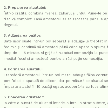
2. Prepararea aluatului:
Într-o cratiță, combină mierea, zahărul și untul. Pune-le p
dizolvă complet. Lasă amestecul să se răcească până la apr
degetul.
3. Adăugarea ouălor:
Bate ușor ouăle într-un bol separat și adaugă-le treptat în
foc mic și continuă să amesteci până când apare o spumă fi
timp de 1-1,5 minute. Ai grijă să nu aduci compoziția la pun
imediat focul și amestecă pentru a răci puțin compoziția.
4. Formarea aluatului:
Transferă amestecul într-un bol mare, adaugă făina cernută
poți folosi o spatulă de silicon, dar pe măsură ce aluatul s
Împarte aluatul în 10 bucăți egale, acoperă-le cu folie ali
5. Coacerea crustelor:
Ia câte o bucată de aluat și întinde-o într-un strat subțir