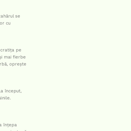
zahărul se
or cu
cratița pe
i mai fierbe
arbă, oprește
La început,
inile.
 a înțepa