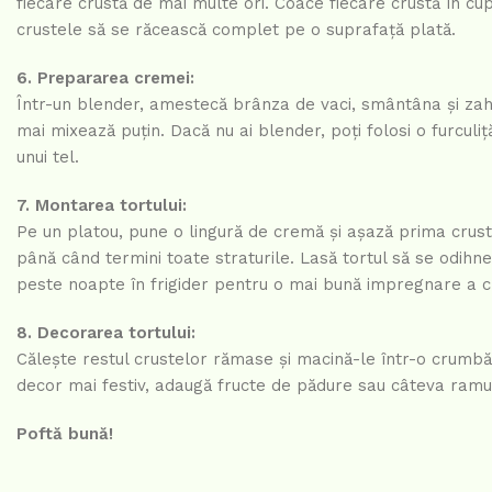
fiecare crustă de mai multe ori. Coace fiecare crustă în cu
crustele să se răcească complet pe o suprafață plată.
6. Prepararea cremei:
Într-un blender, amestecă brânza de vaci, smântâna și zahă
mai mixează puțin. Dacă nu ai blender, poți folosi o furcul
unui tel.
7. Montarea tortului:
Pe un platou, pune o lingură de cremă și așază prima crust
până când termini toate straturile. Lasă tortul să se odihnea
peste noapte în frigider pentru o mai bună impregnare a c
8. Decorarea tortului:
Călește restul crustelor rămase și macină-le într-o crumbă
decor mai festiv, adaugă fructe de pădure sau câteva ramu
Poftă bună!