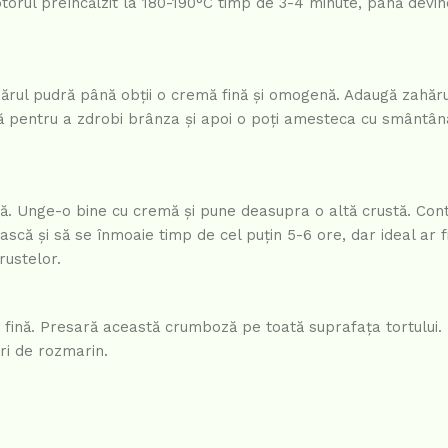
ptorul preîncălzit la 180-190°C timp de 3-4 minute, până devin
rul pudră până obții o cremă fină și omogenă. Adaugă zahărul
iță pentru a zdrobi brânza și apoi o poți amesteca cu smântâna
ă. Unge-o bine cu cremă și pune deasupra o altă crustă. Cont
scă și să se înmoaie timp de cel puțin 5-6 ore, dar ideal ar fi
rustelor.
 fină. Presară această crumboză pe toată suprafața tortului.
ri de rozmarin.