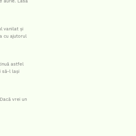
e aurie. Lasă
 vanilat și
 cu ajutorul
inuă astfel
 să-l lași
 Dacă vrei un