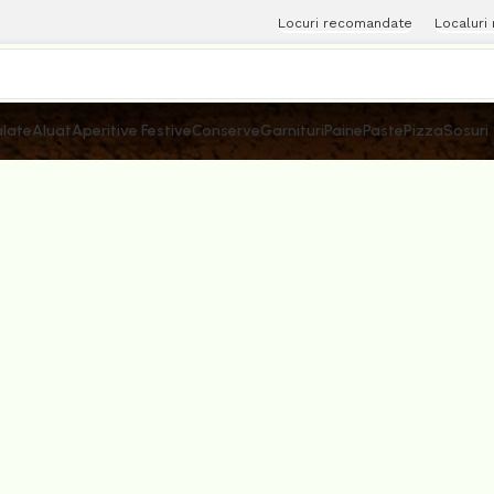
Locuri recomandate
Localuri
late
Aluat
Aperitive Festive
Conserve
Garnituri
Paine
Paste
Pizza
Sosuri