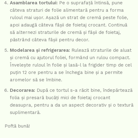
Asamblarea tortului:
Pe o suprafață întinsă, pune
câteva straturi de folie alimentară pentru a forma
ruloul mai ușor. Așază un strat de cremă peste folie,
apoi adaugă câteva fâșii de foietaj crocant. Continuă
să alternezi straturile de cremă și fâșii de foietaj,
păstrând câteva fâșii pentru decor.
Modelarea și refrigerarea:
Rulează straturile de aluat
și cremă cu ajutorul foliei, formând un rulou compact.
Învelește ruloul în folie și lasă-l la frigider timp de cel
puțin 12 ore pentru a se închega bine și a permite
aromelor să se îmbine.
Decorarea:
După ce tortul s-a răcit bine, îndepărtează
folia și presară bucăți mici de foietaj crocant
deasupra, pentru a da un aspect decorativ și o textură
suplimentară.
Poftă bună!