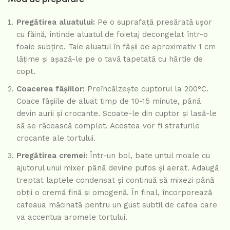
Pregătirea aluatului:
Pe o suprafață presărată ușor
cu făină, întinde aluatul de foietaj decongelat într-o
foaie subțire. Taie aluatul în fâșii de aproximativ 1 cm
lățime și așază-le pe o tavă tapetată cu hârtie de
copt.
Coacerea fâșiilor:
Preîncălzește cuptorul la 200°C.
Coace fâșiile de aluat timp de 10-15 minute, până
devin aurii și crocante. Scoate-le din cuptor și lasă-le
să se răcească complet. Acestea vor fi straturile
crocante ale tortului.
Pregătirea cremei:
Într-un bol, bate untul moale cu
ajutorul unui mixer până devine pufos și aerat. Adaugă
treptat laptele condensat și continuă să mixezi până
obții o cremă fină și omogenă. În final, încorporează
cafeaua măcinată pentru un gust subtil de cafea care
va accentua aromele tortului.