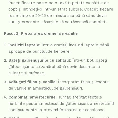
Puneți fiecare parte pe o tavă tapetată cu hârtie de
copt și întindeți-o într-un strat subțire. Coaceți fiecare
foaie timp de 20-25 de minute sau până când devin
aurii și crocante. Lăsați-le să se răcească complet.
Pasul 2: Prepararea cremei de vanilie
Încălziți laptele
: Într-o cratiță, încălziți laptele până
aproape de punctul de fierbere.
Bateți gălbenușurile cu zahărul
: Într-un bol, bateți
gălbenușurile cu zahărul până devin deschise la
culoare și pufoase.
Adăugați făina și vanilia
: Încorporați făina și esența
de vanilie în amestecul de gălbenușuri.
Combinați amestecurile
: Turnați treptat laptele
fierbinte peste amestecul de gălbenușuri, amestecând
continuu pentru a preveni formarea de cocoloașe.