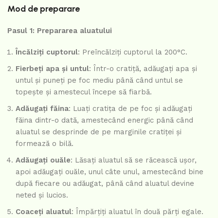
Mod de preparare
Pasul 1: Prepararea aluatului
Încălziți cuptorul
: Preîncălziți cuptorul la 200°C.
Fierbeți apa și untul
: Într-o cratiță, adăugați apa și
untul și puneți pe foc mediu până când untul se
topește și amestecul începe să fiarbă.
Adăugați făina
: Luați cratița de pe foc și adăugați
făina dintr-o dată, amestecând energic până când
aluatul se desprinde de pe marginile cratiței și
formează o bilă.
Adăugați ouăle
: Lăsați aluatul să se răcească ușor,
apoi adăugați ouăle, unul câte unul, amestecând bine
după fiecare ou adăugat, până când aluatul devine
neted și lucios.
Coaceți aluatul
: Împărțiți aluatul în două părți egale.