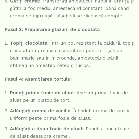
Gătiți crema
: Transferați amestecul înapoi în cratiță și
gătiți la foc mediu, amestecând constant, până când
crema se îngroașă. Lăsați să se răcească complet.
Pasul 3: Prepararea glazurii de ciocolată
Topiți ciocolata
: Într-un bol rezistent la căldură, topiți
ciocolata împreună cu smântâna pentru frișcă pe
bain-marie sau în microunde, amestecând până
obțineți un amestec neted și lucios.
Pasul 4: Asamblarea tortului
Puneți prima foaie de aluat
: Așezați prima foaie de
aluat pe un platou de tort.
Adăugați crema de vanilie
: Întindeți crema de vanilie
uniform peste prima foaie de aluat.
Adăugați a doua foaie de aluat
: Puneți a doua foaie
de aluat deasupra cremei.