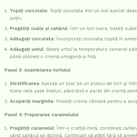
Topiți ciocolata
: Topiți ciocolata într-un bol așezat dea
puțin.
Pregătiți ouăle și zahărul
: Într-un bol mare, bateți ouăl
Adăugați ciocolata
: Încorporați ciocolata topită în ames
Adăugați untul
: Bateți untul la temperatura camerei pân
până obțineți o cremă omogenă și fină.
Pasul 3: Asamblarea tortului
Stratificarea
: Așezați un blat pe un platou de tort și în
toate cele șase blaturi, păstrând o parte din cremă pentr
Acoperiți marginile
: Folosiți crema rămasă pentru a acop
Pasul 4: Prepararea caramelului
Pregătiți caramelul
: Într-o cratiță mică, combinați zahă
când zahărul se dizolvă. Continuați să gătiți fără să ame