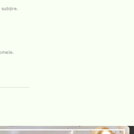
 subțire.
romele.