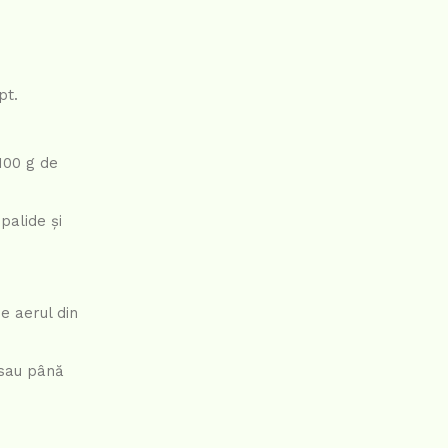
pt.
100 g de
palide și
e aerul din
 sau până