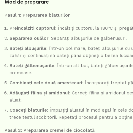
Mod de preparare
Pasul 1: Prepararea blaturilor
Preincalziti cuptorul
: Încălziți cuptorul la 180°C și preg
Separarea ouălor
: Separați albușurile de gălbenușuri.
Bateți albușurile
: Într-un bol mare, bateți albușurile cu
zahăr și continuați să bateți până obțineți o bezea lucioa
Bateți gălbenușurile
: Într-un alt bol, bateți gălbenușuri
cremoase.
Combinați cele două amestecuri
: Încorporați treptat g
Adăugați făina și amidonul
: Cerneți făina și amidonul p
aluat.
Coaceți blaturile
: Împărțiți aluatul în mod egal în cele 
trece testul scobitorii. Repetați procesul pentru a obține
Pasul 2: Prepararea cremei de ciocolată