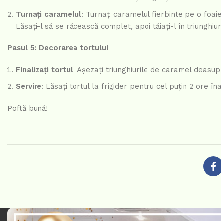
Turnați caramelul
: Turnați caramelul fierbinte pe o foaie
Lăsați-l să se răcească complet, apoi tăiați-l în triunghiur
Pasul 5: Decorarea tortului
Finalizați tortul
: Așezați triunghiurile de caramel deasupr
Servire
: Lăsați tortul la frigider pentru cel puțin 2 ore 
Poftă bună!