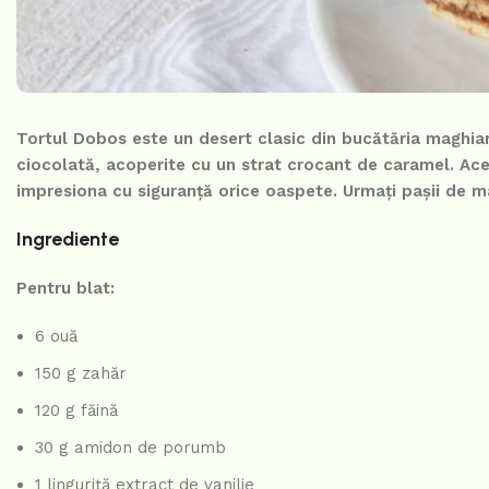
Tortul Dobos este un desert clasic din bucătăria maghiar
ciocolată, acoperite cu un strat crocant de caramel. Aces
impresiona cu siguranță orice oaspete. Urmați pașii de ma
Ingrediente
Pentru blat:
6 ouă
150 g zahăr
120 g făină
30 g amidon de porumb
1 linguriță extract de vanilie