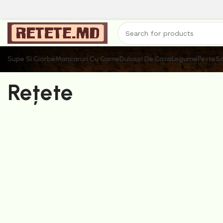
Supe Si Ciorbe
Mancaruri Cu Carne
Dulciuri De Casa
Legume
Peste
Sa
Rețete