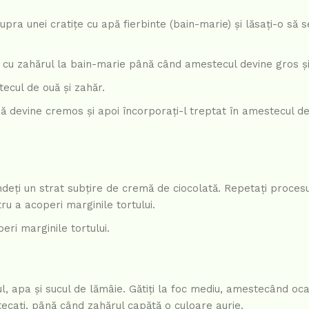
supra unei cratițe cu apă fierbinte (bain-marie) și lăsați-o să 
e cu zahărul la bain-marie până când amestecul devine gros și
tecul de ouă și zahăr.
ă devine cremos și apoi încorporați-l treptat în amestecul de
tindeți un strat subțire de cremă de ciocolată. Repetați proces
u a acoperi marginile tortului.
eri marginile tortului.
rul, apa și sucul de lămâie. Gătiți la foc mediu, amestecând oc
stecați, până când zahărul capătă o culoare aurie.