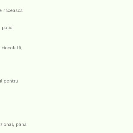
se răcească
 palid.
 ciocolată,
ul pentru
azional, până