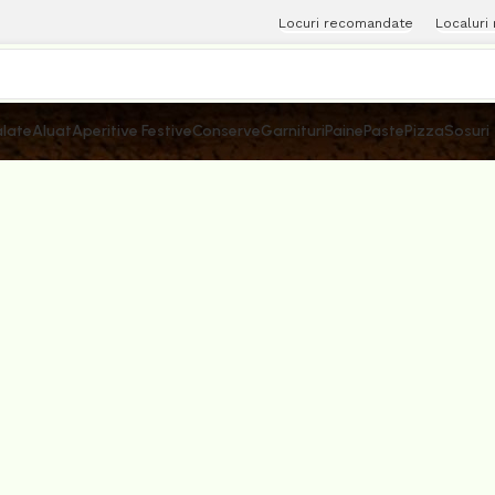
Locuri recomandate
Localuri
late
Aluat
Aperitive Festive
Conserve
Garnituri
Paine
Paste
Pizza
Sosuri