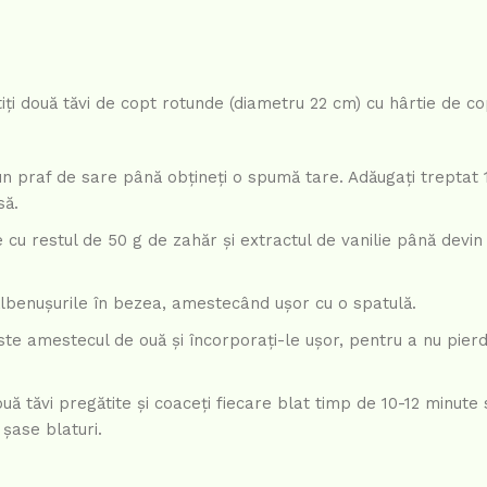
ătiți două tăvi de copt rotunde (diametru 22 cm) cu hârtie de co
 un praf de sare până obțineți o spumă tare. Adăugați treptat 
să.
le cu restul de 50 g de zahăr și extractul de vanilie până devin 
ălbenușurile în bezea, amestecând ușor cu o spatulă.
este amestecul de ouă și încorporați-le ușor, pentru a nu pierd
două tăvi pregătite și coaceți fiecare blat timp de 10-12 minute
 șase blaturi.