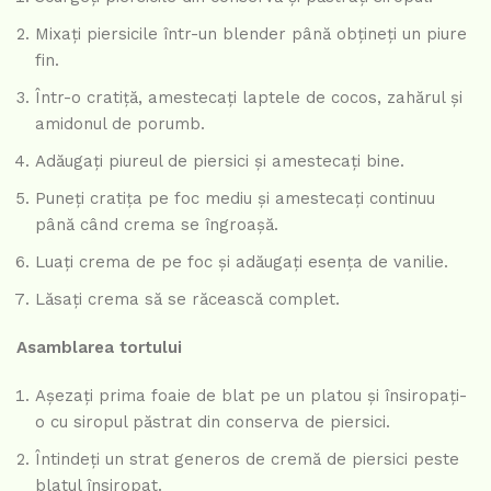
Mixați piersicile într-un blender până obțineți un piure
fin.
Într-o cratiță, amestecați laptele de cocos, zahărul și
amidonul de porumb.
Adăugați piureul de piersici și amestecați bine.
Puneți cratița pe foc mediu și amestecați continuu
până când crema se îngroașă.
Luați crema de pe foc și adăugați esența de vanilie.
Lăsați crema să se răcească complet.
Asamblarea tortului
Așezați prima foaie de blat pe un platou și însiropați-
o cu siropul păstrat din conserva de piersici.
Întindeți un strat generos de cremă de piersici peste
blatul însiropat.