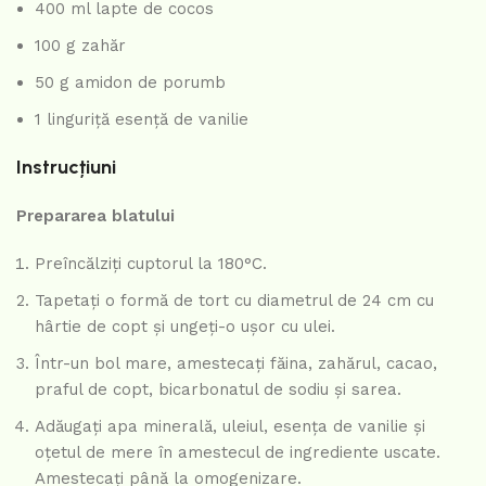
400 ml lapte de cocos
100 g zahăr
50 g amidon de porumb
1 linguriță esență de vanilie
Instrucțiuni
Prepararea blatului
Preîncălziți cuptorul la 180°C.
Tapetați o formă de tort cu diametrul de 24 cm cu
hârtie de copt și ungeți-o ușor cu ulei.
Într-un bol mare, amestecați făina, zahărul, cacao,
praful de copt, bicarbonatul de sodiu și sarea.
Adăugați apa minerală, uleiul, esența de vanilie și
oțetul de mere în amestecul de ingrediente uscate.
Amestecați până la omogenizare.