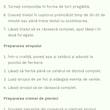
Turnați compoziția în forma de tort pregătită.
Coaceți blatul în cuptorul preîncălzit timp de 30-35 de
minute sau până trece testul cu scobitoarea.
Lăsați blatul să se răcească complet, apoi tăiați-l în
două foi egale.
Prepararea siropului
Într-o cratiță, puneți apa și zahărul și aduceți la
punctul de fierbere.
Lăsați să fiarbă până ce zahărul se dizolvă complet.
Luați siropul de pe foc și adăugați esența de vanilie.
Lăsați siropul să se răcească complet.
Prepararea cremei de piersici
Scurgeți piersicile din conservă și păstrați siropul.