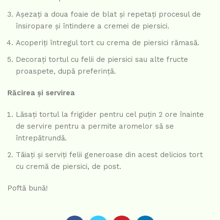
Așezați a doua foaie de blat și repetați procesul de
însiropare și întindere a cremei de piersici.
Acoperiți întregul tort cu crema de piersici rămasă.
Decorați tortul cu felii de piersici sau alte fructe
proaspete, după preferință.
Răcirea și servirea
Lăsați tortul la frigider pentru cel puțin 2 ore înainte
de servire pentru a permite aromelor să se
întrepătrundă.
Tăiați și serviți felii generoase din acest delicios tort
cu cremă de piersici, de post.
Poftă bună!