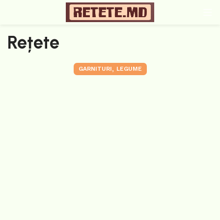
Rețete
,
GARNITURI
LEGUME