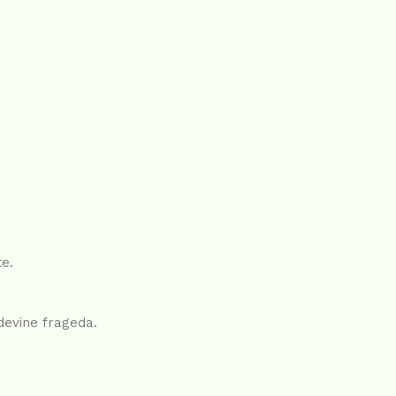
te.
devine frageda.