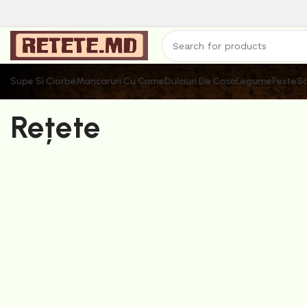
Supe Si Ciorbe
Mancaruri Cu Carne
Dulciuri De Casa
Legume
Peste
Sa
Rețete