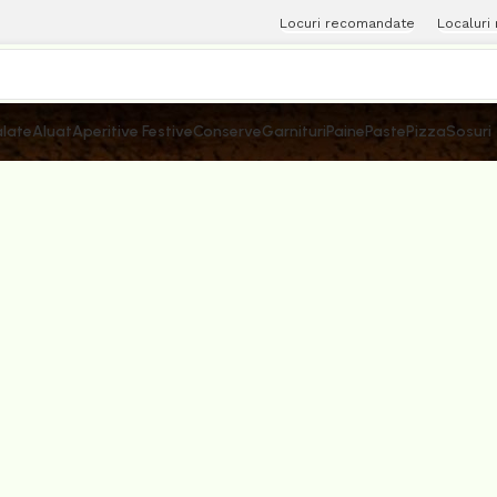
Locuri recomandate
Localuri
late
Aluat
Aperitive Festive
Conserve
Garnituri
Paine
Paste
Pizza
Sosuri