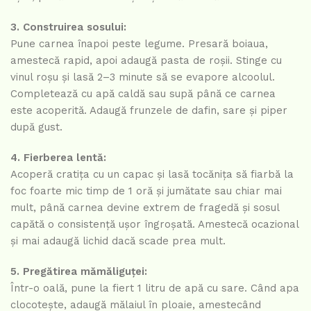
3. Construirea sosului:
Pune carnea înapoi peste legume. Presară boiaua,
amestecă rapid, apoi adaugă pasta de roșii. Stinge cu
vinul roșu și lasă 2–3 minute să se evapore alcoolul.
Completează cu apă caldă sau supă până ce carnea
este acoperită. Adaugă frunzele de dafin, sare și piper
după gust.
4. Fierberea lentă:
Acoperă cratița cu un capac și lasă tocănița să fiarbă la
foc foarte mic timp de 1 oră și jumătate sau chiar mai
mult, până carnea devine extrem de fragedă și sosul
capătă o consistență ușor îngroșată. Amestecă ocazional
și mai adaugă lichid dacă scade prea mult.
5. Pregătirea mămăliguței:
Într-o oală, pune la fiert 1 litru de apă cu sare. Când apa
clocotește, adaugă mălaiul în ploaie, amestecând