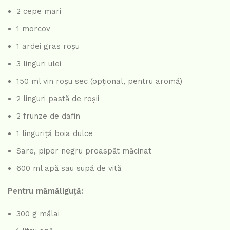
2 cepe mari
1 morcov
1 ardei gras roșu
3 linguri ulei
150 ml vin roșu sec (opțional, pentru aromă)
2 linguri pastă de roșii
2 frunze de dafin
1 linguriță boia dulce
Sare, piper negru proaspăt măcinat
600 ml apă sau supă de vită
Pentru mămăliguță:
300 g mălai