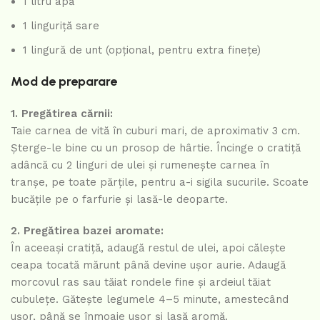
1 litru apă
1 linguriță sare
1 lingură de unt (opțional, pentru extra finețe)
Mod de preparare
1. Pregătirea cărnii:
Taie carnea de vită în cuburi mari, de aproximativ 3 cm.
Șterge-le bine cu un prosop de hârtie. Încinge o cratiță
adâncă cu 2 linguri de ulei și rumenește carnea în
tranșe, pe toate părțile, pentru a-i sigila sucurile. Scoate
bucățile pe o farfurie și lasă-le deoparte.
2. Pregătirea bazei aromate:
În aceeași cratiță, adaugă restul de ulei, apoi călește
ceapa tocată mărunt până devine ușor aurie. Adaugă
morcovul ras sau tăiat rondele fine și ardeiul tăiat
cubulețe. Gătește legumele 4–5 minute, amestecând
ușor, până se înmoaie ușor și lasă aromă.