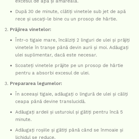
excesul de apă și amăreala.
După 30 de minute, clătiți vinetele sub jet de apă
rece și uscați-le bine cu un prosop de hârtie.
Prăjirea vinetelor:
Într-o tigaie mare, încălziți 2 linguri de ulei și prăjiți
vinetele în tranșe până devin aurii și moi. Adăugați
ulei suplimentar, dacă este necesar.
Scoateți vinetele prăjite pe un prosop de hârtie
pentru a absorbi excesul de ulei.
Prepararea legumelor:
În aceeași tigaie, adăugați o lingură de ulei și căliți
ceapa până devine translucidă.
Adăugați ardeii și usturoiul și gătiți pentru încă 5
minute.
Adăugați roșiile și gătiți până când se înmoaie și
lichidul se reduce.