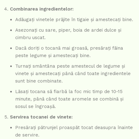
Combinarea ingredientelor:
Adăugați vinetele prăjite în tigaie și amestecați bine.
Asezonați cu sare, piper, boia de ardei dulce și
cimbru uscat.
Dacă doriți o tocană mai groasă, presărați făina
peste legume și amestecați bine.
Turnați smântâna peste amestecul de legume și
vinete și amestecați până când toate ingredientele
sunt bine combinate.
Lăsați tocana să fiarbă la foc mic timp de 10-15
minute, până când toate aromele se combină și
sosul se îngroașă.
Servirea tocanei de vinete:
Presărați pătrunjel proaspăt tocat deasupra înainte
de servire.