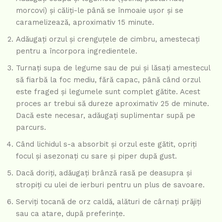
morcovi) și căliți-le până se înmoaie ușor și se
caramelizează, aproximativ 15 minute.
Adăugați orzul și crenguțele de cimbru, amestecați
pentru a încorpora ingredientele.
Turnați supa de legume sau de pui și lăsați amestecul
să fiarbă la foc mediu, fără capac, până când orzul
este fraged și legumele sunt complet gătite. Acest
proces ar trebui să dureze aproximativ 25 de minute.
Dacă este necesar, adăugați suplimentar supă pe
parcurs.
Când lichidul s-a absorbit și orzul este gătit, opriți
focul și asezonați cu sare și piper după gust.
Dacă doriți, adăugați brânză rasă pe deasupra și
stropiți cu ulei de ierburi pentru un plus de savoare.
Serviți tocană de orz caldă, alături de cârnați prăjiți
sau ca atare, după preferințe.