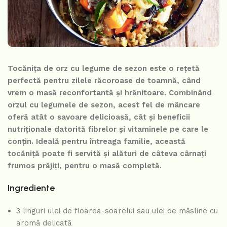
Tocănița de orz cu legume de sezon este o rețetă
perfectă pentru zilele răcoroase de toamnă, când
vrem o masă reconfortantă și hrănitoare. Combinând
orzul cu legumele de sezon, acest fel de mâncare
oferă atât o savoare delicioasă, cât și beneficii
nutriționale datorită fibrelor și vitaminele pe care le
conțin. Ideală pentru întreaga familie, această
tocăniță poate fi servită și alături de câteva cârnați
frumos prăjiți, pentru o masă completă.
Ingrediente
3 linguri ulei de floarea-soarelui sau ulei de măsline cu
aromă delicată