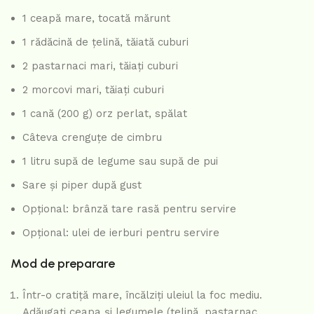
1 ceapă mare, tocată mărunt
1 rădăcină de țelină, tăiată cuburi
2 pastarnaci mari, tăiați cuburi
2 morcovi mari, tăiați cuburi
1 cană (200 g) orz perlat, spălat
Câteva crenguțe de cimbru
1 litru supă de legume sau supă de pui
Sare și piper după gust
Opțional: brânză tare rasă pentru servire
Opțional: ulei de ierburi pentru servire
Mod de preparare
Într-o cratiță mare, încălziți uleiul la foc mediu.
Adăugați ceapa și legumele (țelină, pastarnac,