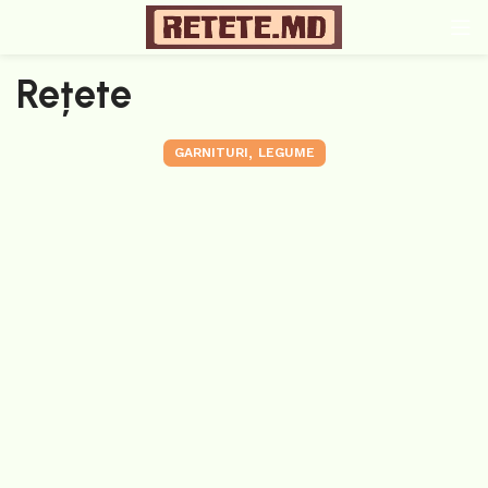
Rețete
,
GARNITURI
LEGUME