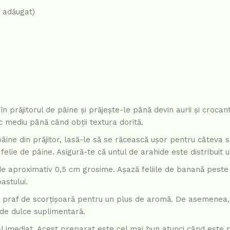
r adăugat)
în prăjitorul de pâine și prăjește-le până devin aurii și crocan
foc mediu până când obții textura dorită.
pâine din prăjitor, lasă-le să se răcească ușor pentru câteva 
elie de pâine. Asigură-te că untul de arahide este distribuit 
, de aproximativ 0,5 cm grosime. Așază feliile de banană peste
astului.
n praf de scorțișoară pentru un plus de aromă. De asemenea, 
 de dulce suplimentară.
e-l imediat. Acest preparat este cel mai bun atunci când este