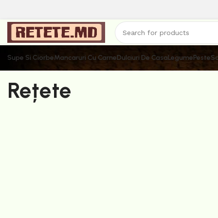
Supe Si Ciorbe
Mancaruri Cu Carne
Dulciuri De Casa
Legume
Peste
Sa
Rețete