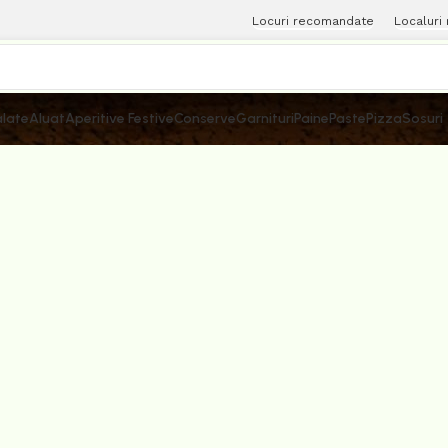
Locuri recomandate
Localuri
late
Aluat
Aperitive Festive
Conserve
Garnituri
Paine
Paste
Pizza
Sosuri