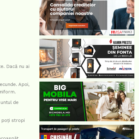
te. Dacă nu ai
secunde. Apoi,
uniform.
 untul de
poți stropi
 proaspăt