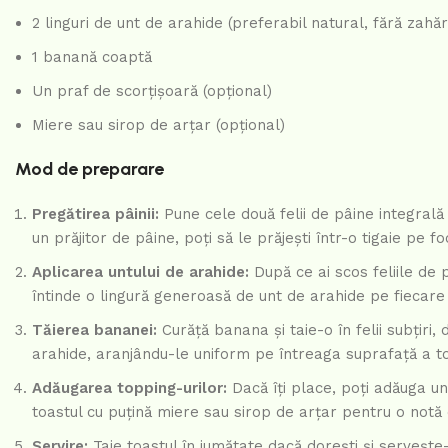
2 linguri de unt de arahide (preferabil natural, fără zahă
1 banană coaptă
Un praf de scorțișoară (opțional)
Miere sau sirop de arțar (opțional)
Mod de preparare
Pregătirea pâinii:
Pune cele două felii de pâine integrală 
un prăjitor de pâine, poți să le prăjești într-o tigaie pe 
Aplicarea untului de arahide:
După ce ai scos feliile de 
întinde o lingură generoasă de unt de arahide pe fiecare f
Tăierea bananei:
Curăță banana și taie-o în felii subțiri
arahide, aranjându-le uniform pe întreaga suprafață a to
Adăugarea topping-urilor:
Dacă îți place, poți adăuga u
toastul cu puțină miere sau sirop de arțar pentru o notă
Servire:
Taie toastul în jumătate dacă dorești și serveșt