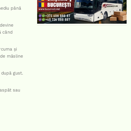
mediu până
 devine
ă când
rcuma și
 de măsline
 după gust.
oaspăt sau