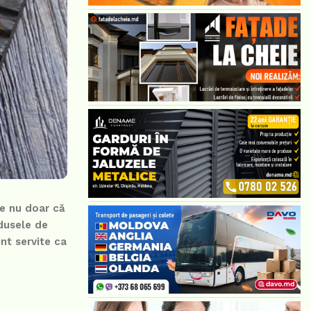
te nu doar că
odusele de
nt servite ca