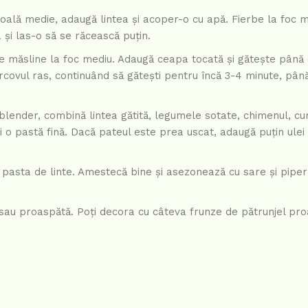
o oală medie, adaugă lintea și acoper-o cu apă. Fierbe la foc 
 și las-o să se răcească puțin.
l de măsline la foc mediu. Adaugă ceapa tocată și gătește până
orcovul ras, continuând să gătești pentru încă 3-4 minute, pân
 blender, combină lintea gătită, legumele sotate, chimenul, cu
 o pastă fină. Dacă pateul este prea uscat, adaugă puțin ulei
n pasta de linte. Amestecă bine și asezonează cu sare și piper
ită sau proaspătă. Poți decora cu câteva frunze de pătrunjel pr