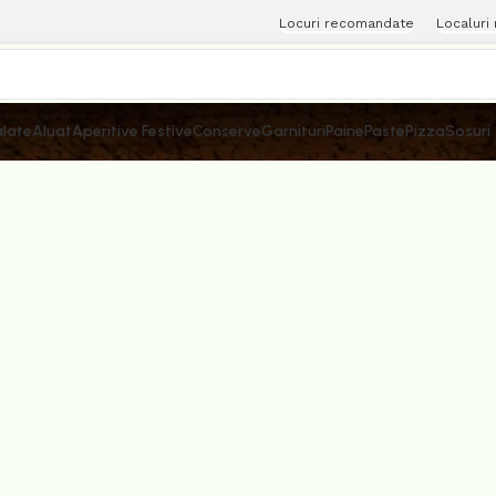
Locuri recomandate
Localuri
late
Aluat
Aperitive Festive
Conserve
Garnituri
Paine
Paste
Pizza
Sosuri