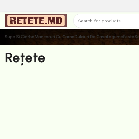
Supe Si Ciorbe
Mancaruri Cu Carne
Dulciuri De Casa
Legume
Peste
Sa
Rețete