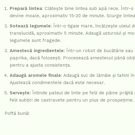
Prepară lintea
: Clătește bine lintea sub apă rece. Într-
devine moale, aproximativ 15-20 de minute. Scurge lintea
Sotează legumele
: Într-o tigaie mare, încălzește uleiu
translucidă, aproximativ 5 minute. Adaugă usturoiul și m
legumele sunt fragede.
Amestecă ingredientele
: Într-un robot de bucătărie sau
paprika, dacă folosești. Procesează amestecul până obții
pentru a ajusta consistența.
Adaugă aromele finale
: Adaugă suc de lămâie și tahini î
Ajustează condimentele dacă este necesar.
Servește
: Întinde pateul de linte pe felii de pâine prăj
felii subțiri de castravete pentru un plus de prospețime.
Poftă bună!