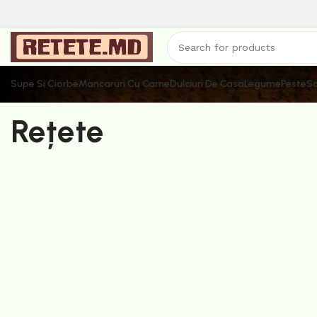
Supe Si Ciorbe
Mancaruri Cu Carne
Dulciuri De Casa
Legume
Peste
Sa
Rețete