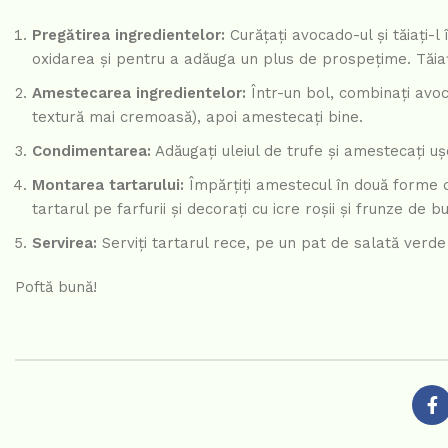
Pregătirea ingredientelor:
Curățați avocado-ul și tăiați-l
oxidarea și pentru a adăuga un plus de prospețime. Tăiați
Amestecarea ingredientelor:
Într-un bol, combinați avoca
textură mai cremoasă), apoi amestecați bine.
Condimentarea:
Adăugați uleiul de trufe și amestecați u
Montarea tartarului:
Împărțiți amestecul în două forme de
tartarul pe farfurii și decorați cu icre roșii și frunze de 
Servirea:
Serviți tartarul rece, pe un pat de salată verde s
Poftă bună!