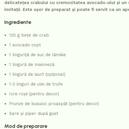
delicatețea crabului cu cremozitatea avocado-ului și un s
invitații. Este ușor de preparat și poate fi servit ca un a
Ingrediente
120 g bețe de crab
1 avocado copt
1 linguriță de suc de lămâie
1 lingură de maioneză
1 lingură de iaurt (opțional)
1-2 linguri de ulei de trufe
Icre roșii (pentru decor)
Frunze de busuioc proaspăt (pentru decor)
Sare și piper după gust
Mod de preparare