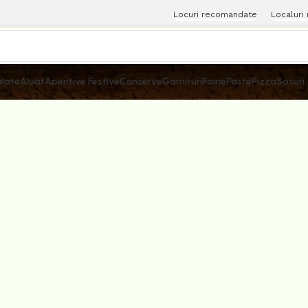
Locuri recomandate
Localuri
late
Aluat
Aperitive Festive
Conserve
Garnituri
Paine
Paste
Pizza
Sosuri