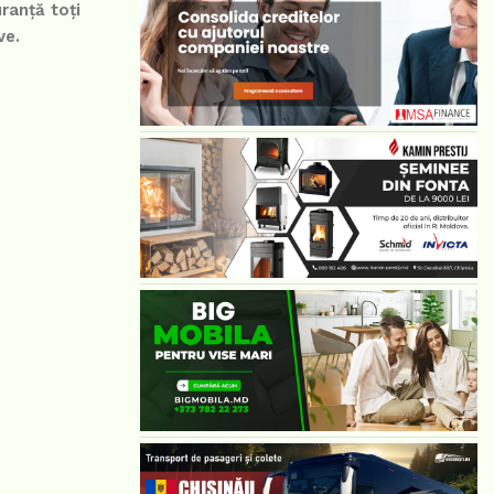
ranță toți
ve.