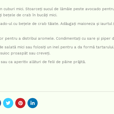
 în cuburi mici. Stoarceți sucul de lămâie peste avocado pentr
 bețele de crab în bucăți mici.
do-ul cu bețele de crab tăiate. Adăugați maioneza și iaurtul (
șor pentru a distribui aromele. Condimentați cu sare și piper 
 salată mici sau folosiți un inel pentru a da formă tartarului
busuioc proaspăt sau creveți.
au ca aperitiv alături de felii de pâine prăjită.