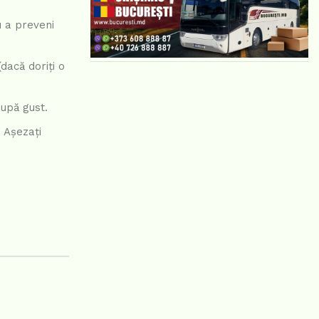
u a preveni
dacă doriți o
după gust.
. Așezați