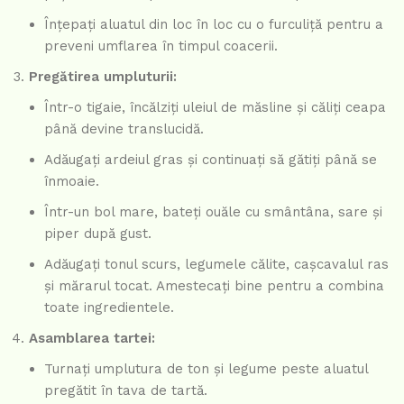
Înțepați aluatul din loc în loc cu o furculiță pentru a
preveni umflarea în timpul coacerii.
Pregătirea umpluturii:
Într-o tigaie, încălziți uleiul de măsline și căliți ceapa
până devine translucidă.
Adăugați ardeiul gras și continuați să gătiți până se
înmoaie.
Într-un bol mare, bateți ouăle cu smântâna, sare și
piper după gust.
Adăugați tonul scurs, legumele călite, cașcavalul ras
și mărarul tocat. Amestecați bine pentru a combina
toate ingredientele.
Asamblarea tartei:
Turnați umplutura de ton și legume peste aluatul
pregătit în tava de tartă.