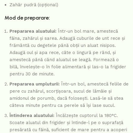
Zahăr pudră (opțional)
Mod de preparare:
Prepararea aluatului:
Într-un bol mare, amestecă
făina, zahărul și sarea. Adaugă cuburile de unt rece și
frământă cu degetele până obții un aluat nisipos.
Adaugă oul și apa rece, câte o lingură pe rând, și
amestecă până când aluatul se leagă. Formează o
bilă, învelește-o în folie alimentară și las-o la frigider
pentru 30 de minute.
Prepararea umpluturii:
Într-un bol, amestecă feliile de
pere cu zahărul, scorțișoara, sucul de lămâie și
amidonul de porumb, dacă folosești. Lasă-le să stea
câteva minute pentru ca perele să își lase sucul.
Întinderea aluatului:
Încălzește cuptorul la 180°C.
Scoate aluatul din frigider și întinde-l pe o suprafață
presărată cu făină, suficient de mare pentru a acoperi