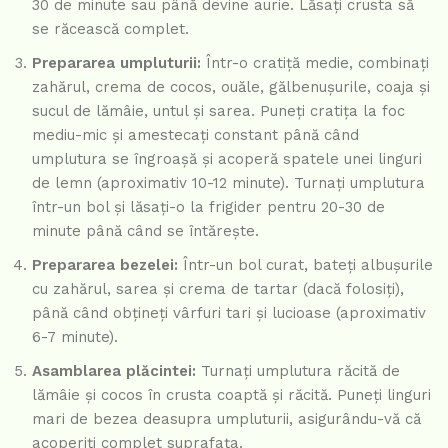
30 de minute sau până devine aurie. Lăsați crusta să
se răcească complet.
Prepararea umpluturii:
Într-o cratiță medie, combinați
zahărul, crema de cocos, ouăle, gălbenușurile, coaja și
sucul de lămâie, untul și sarea. Puneți cratița la foc
mediu-mic și amestecați constant până când
umplutura se îngroașă și acoperă spatele unei linguri
de lemn (aproximativ 10-12 minute). Turnați umplutura
într-un bol și lăsați-o la frigider pentru 20-30 de
minute până când se întărește.
Prepararea bezelei:
Într-un bol curat, bateți albușurile
cu zahărul, sarea și crema de tartar (dacă folosiți),
până când obțineți vârfuri tari și lucioase (aproximativ
6-7 minute).
Asamblarea plăcintei:
Turnați umplutura răcită de
lămâie și cocos în crusta coaptă și răcită. Puneți linguri
mari de bezea deasupra umpluturii, asigurându-vă că
acoperiți complet suprafața.