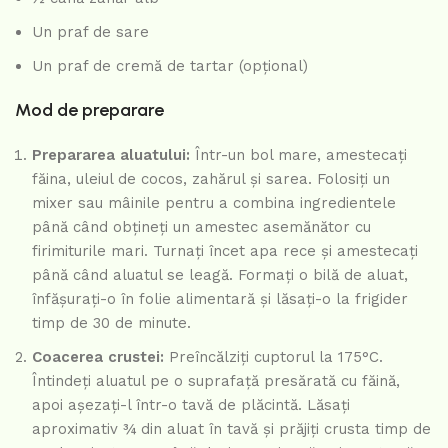
Un praf de sare
Un praf de cremă de tartar (opțional)
Mod de preparare
Prepararea aluatului:
Într-un bol mare, amestecați
făina, uleiul de cocos, zahărul și sarea. Folosiți un
mixer sau mâinile pentru a combina ingredientele
până când obțineți un amestec asemănător cu
firimiturile mari. Turnați încet apa rece și amestecați
până când aluatul se leagă. Formați o bilă de aluat,
înfășurați-o în folie alimentară și lăsați-o la frigider
timp de 30 de minute.
Coacerea crustei:
Preîncălziți cuptorul la 175°C.
Întindeți aluatul pe o suprafață presărată cu făină,
apoi așezați-l într-o tavă de plăcintă. Lăsați
aproximativ ¾ din aluat în tavă și prăjiți crusta timp de