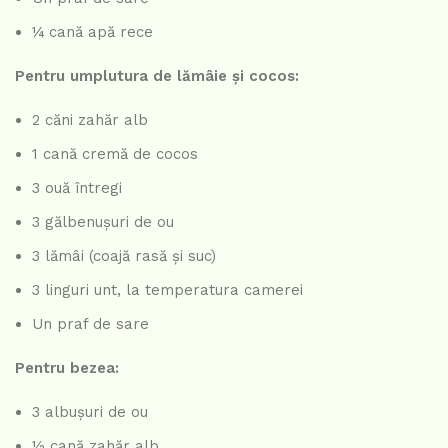
¼ cană apă rece
Pentru umplutura de lămâie și cocos:
2 căni zahăr alb
1 cană cremă de cocos
3 ouă întregi
3 gălbenușuri de ou
3 lămâi (coajă rasă și suc)
3 linguri unt, la temperatura camerei
Un praf de sare
Pentru bezea:
3 albușuri de ou
½ cană zahăr alb