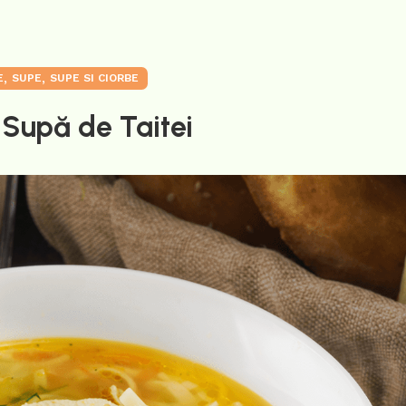
,
,
E
SUPE
SUPE SI CIORBE
 Supă de Taitei