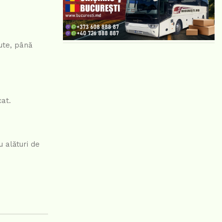
ute, până
cat.
u alături de