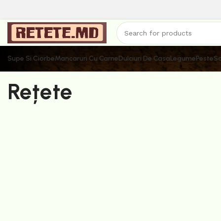
Supe Si Ciorbe
Mancaruri Cu Carne
Dulciuri De Casa
Legume
Peste
Sa
Rețete