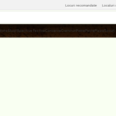
Locuri recomandate
Localuri
late
Aluat
Aperitive Festive
Conserve
Garnituri
Paine
Paste
Pizza
Sosuri