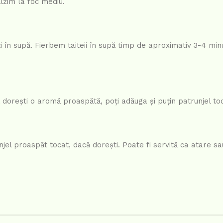
lzim la foc mediu.
i în supă. Fierbem taiteii în supă timp de aproximativ 3-4 min
 dorești o aromă proaspătă, poți adăuga și puțin patrunjel to
njel proaspăt tocat, dacă dorești. Poate fi servită ca atare sa