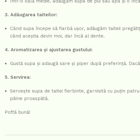
Într-o oală medie, adăugăm supa de pui sau apa și o încă
3. Adăugarea taiteilor:
Când supa începe să fiarbă ușor, adăugăm taiteii pregătiț
când aceștia devin moi, dar încă al dente.
4. Aromatizarea și ajustarea gustului:
Gustă supa și adaugă sare și piper după preferință. Dacă
5. Servirea:
Servește supa de taitei fierbinte, garnisită cu puțin patru
pâine proaspătă.
Poftă bună!