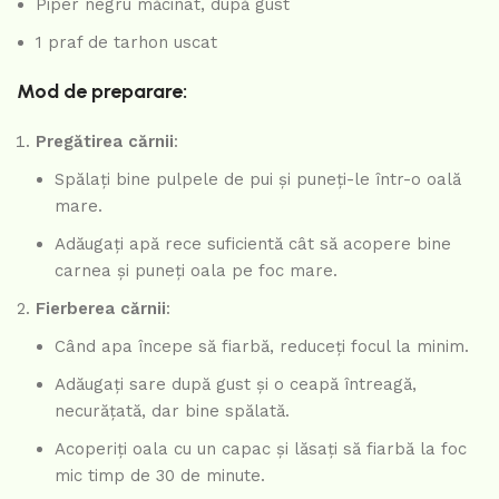
Piper negru măcinat, după gust
1 praf de tarhon uscat
Mod de preparare:
Pregătirea cărnii
:
Spălați bine pulpele de pui și puneți-le într-o oală
mare.
Adăugați apă rece suficientă cât să acopere bine
carnea și puneți oala pe foc mare.
Fierberea cărnii
:
Când apa începe să fiarbă, reduceți focul la minim.
Adăugați sare după gust și o ceapă întreagă,
necurățată, dar bine spălată.
Acoperiți oala cu un capac și lăsați să fiarbă la foc
mic timp de 30 de minute.