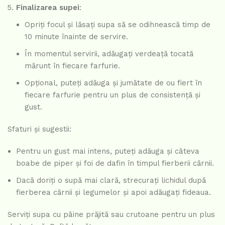
Finalizarea supei
:
Opriți focul și lăsați supa să se odihnească timp de
10 minute înainte de servire.
În momentul servirii, adăugați verdeață tocată
mărunt în fiecare farfurie.
Opțional, puteți adăuga și jumătate de ou fiert în
fiecare farfurie pentru un plus de consistență și
gust.
Sfaturi și sugestii:
Pentru un gust mai intens, puteți adăuga și câteva
boabe de piper și foi de dafin în timpul fierberii cărnii.
Dacă doriți o supă mai clară, strecurați lichidul după
fierberea cărnii și legumelor și apoi adăugați fideaua.
Serviți supa cu pâine prăjită sau crutoane pentru un plus