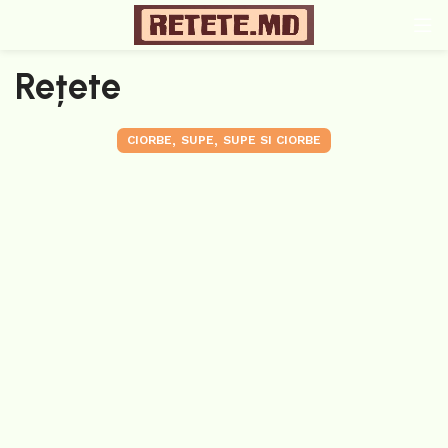
Rețete
,
,
CIORBE
SUPE
SUPE SI CIORBE