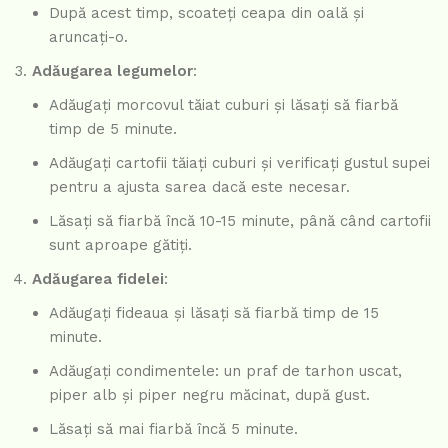
După acest timp, scoateți ceapa din oală și
aruncați-o.
Adăugarea legumelor
:
Adăugați morcovul tăiat cuburi și lăsați să fiarbă
timp de 5 minute.
Adăugați cartofii tăiați cuburi și verificați gustul supei
pentru a ajusta sarea dacă este necesar.
Lăsați să fiarbă încă 10-15 minute, până când cartofii
sunt aproape gătiți.
Adăugarea fidelei
:
Adăugați fideaua și lăsați să fiarbă timp de 15
minute.
Adăugați condimentele: un praf de tarhon uscat,
piper alb și piper negru măcinat, după gust.
Lăsați să mai fiarbă încă 5 minute.