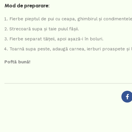
Mod de preparare:
Fierbe pieptul de pui cu ceapa, ghimbirul și condimentel
Strecoară supa și taie puiul fâșii.
Fierbe separat tăițeii, apoi așază-i în boluri.
Toarnă supa peste, adaugă carnea, ierburi proaspete și 
Poftă bună!