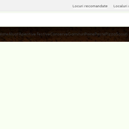
Locuri recomandate
Localuri
late
Aluat
Aperitive Festive
Conserve
Garnituri
Paine
Paste
Pizza
Sosuri