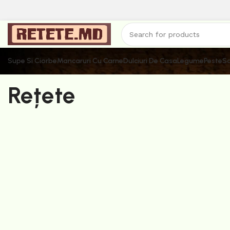
Supe Si Ciorbe
Mancaruri Cu Carne
Dulciuri De Casa
Legume
Peste
Sa
Rețete