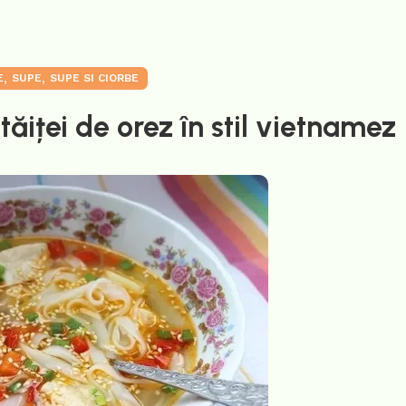
,
,
E
SUPE
SUPE SI CIORBE
ăiței de orez în stil vietnamez