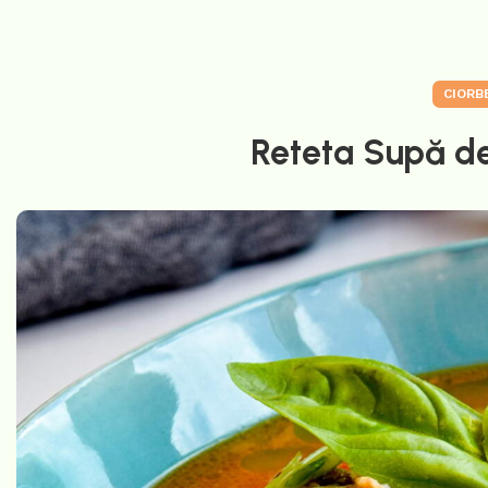
CIORB
Reteta Supă d