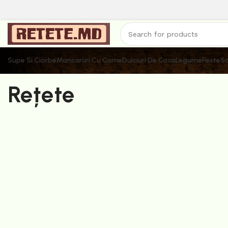
Supe Si Ciorbe
Mancaruri Cu Carne
Dulciuri De Casa
Legume
Peste
Sa
Rețete