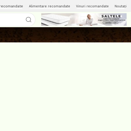
 recomandate
Alimentare recomandate
Vinuri recomandate
Noutați