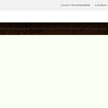
Locuri recomandate
Localuri
late
Aluat
Aperitive Festive
Conserve
Garnituri
Paine
Paste
Pizza
Sosuri