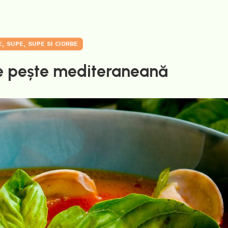
,
,
E
SUPE
SUPE SI CIORBE
e pește mediteraneană