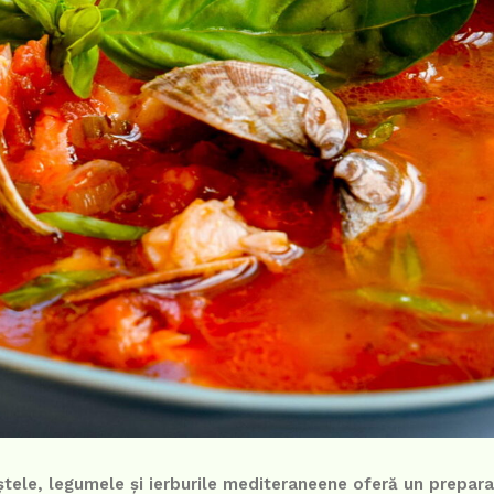
tele, legumele și ierburile mediteraneene oferă un prepara