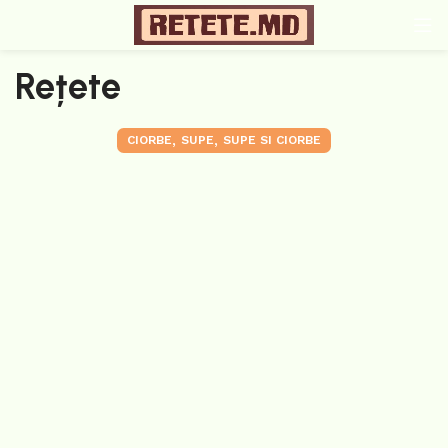
Rețete
,
,
CIORBE
SUPE
SUPE SI CIORBE