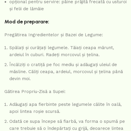
opțional pentru servire: pâine prăjită frecată cu usturoi
și felii de lămâie
Mod de preparare:
Pregătirea Ingredientelor și Bazei de Legume:
Spălați și curățați legumele. Tăiați ceapa mărunt,
ardeiul în cuburi. Radeți morcovul și țelina.
Încălziți o cratiță pe foc mediu și adăugați uleiul de
măsline. Căliți ceapa, ardeiul, morcovul și țelina până
devin moi.
Gătirea Propriu-Zisă a Supei:
Adăugați apa fierbinte peste legumele călite în oală,
apoi lintea roșie scursă.
Odată ce supa începe să fiarbă, va forma o spumă pe
care trebuie să o îndepărtați cu grijă, deoarece lintea