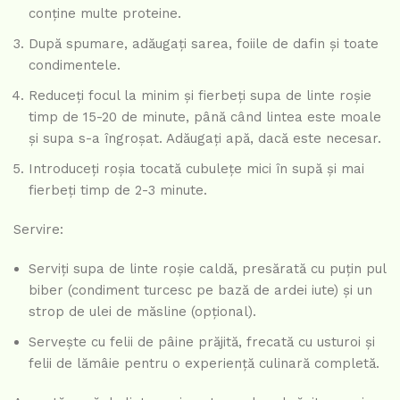
conține multe proteine.
După spumare, adăugați sarea, foiile de dafin și toate
condimentele.
Reduceți focul la minim și fierbeți supa de linte roșie
timp de 15-20 de minute, până când lintea este moale
și supa s-a îngroșat. Adăugați apă, dacă este necesar.
Introduceți roșia tocată cubulețe mici în supă și mai
fierbeți timp de 2-3 minute.
Servire:
Serviți supa de linte roșie caldă, presărată cu puțin pul
biber (condiment turcesc pe bază de ardei iute) și un
strop de ulei de măsline (opțional).
Servește cu felii de pâine prăjită, frecată cu usturoi și
felii de lămâie pentru o experiență culinară completă.