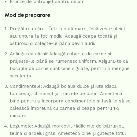
Frunze de pătrunjel pentru decor
Mod de preparare
Pregătirea cărnii: Într-o oală mare, încălzește uleiul
sau untura la foc mediu. Adaugă ceapa tocată și
usturoiul și călește-le până devin aurii.
Adăugarea cărnii: Adaugă cuburile de carne și
prăjește-le până se rumenesc uniform. Asigură-te că
bucățile de carne sunt bine sigilate, pentru a menține
suculența.
Condimentele: Adaugă boiaua dulce și iute (dacă
folosești), chimenul și frunzele de dafin. Amestecă
bine pentru a încorpora condimentele și lasă-le să se
călească împreună cu carnea și ceapa pentru 1-2
minute.
Legumele: Adaugă morcovii, rădăcinile de pătrunjel,
țelina și ardeiul gras. Amestecă bine și gătește totul