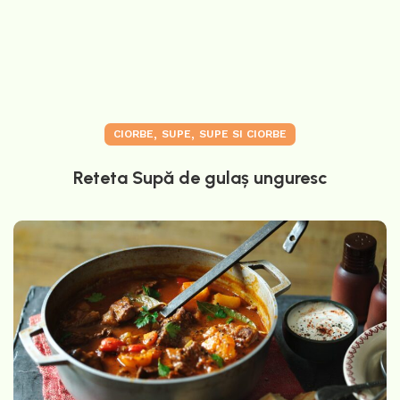
,
,
CIORBE
SUPE
SUPE SI CIORBE
Reteta Supă de gulaș unguresc