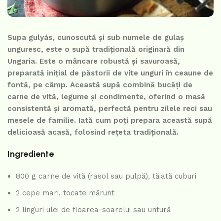
Supa gulyás, cunoscută și sub numele de gulaș
unguresc, este o supă tradițională originară din
Ungaria. Este o mâncare robustă și savuroasă,
preparată inițial de păstorii de vite unguri în ceaune de
fontă, pe câmp. Această supă combină bucăți de
carne de vită, legume și condimente, oferind o masă
consistentă și aromată, perfectă pentru zilele reci sau
mesele de familie. Iată cum poți prepara această supă
delicioasă acasă, folosind rețeta tradițională.
Ingrediente
800 g carne de vită (rasol sau pulpă), tăiată cuburi
2 cepe mari, tocate mărunt
2 linguri ulei de floarea-soarelui sau untură