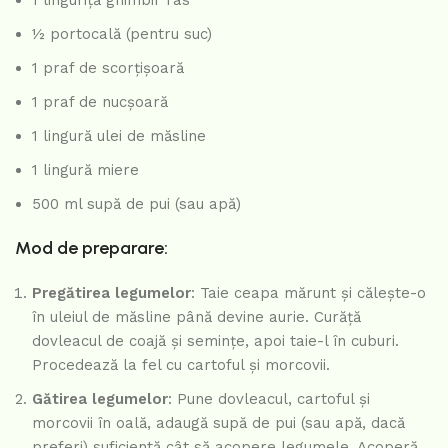
1 linguriță ghimbir ras
½ portocală (pentru suc)
1 praf de scorțișoară
1 praf de nucșoară
1 lingură ulei de măsline
1 lingură miere
500 ml supă de pui (sau apă)
Mod de preparare:
Pregătirea legumelor
: Taie ceapa mărunt și călește-o
în uleiul de măsline până devine aurie. Curăță
dovleacul de coajă și semințe, apoi taie-l în cuburi.
Procedează la fel cu cartoful și morcovii.
Gătirea legumelor
: Pune dovleacul, cartoful și
morcovii în oală, adaugă supă de pui (sau apă, dacă
preferi) suficientă cât să acopere legumele. Acoperă