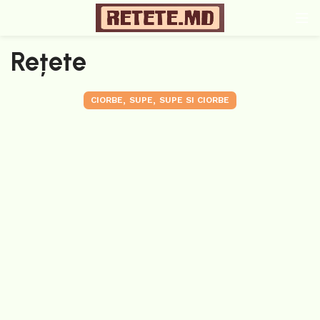
Rețete
,
,
CIORBE
SUPE
SUPE SI CIORBE