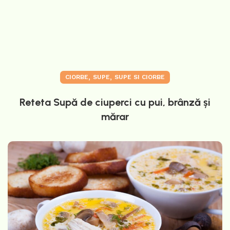
,
,
CIORBE
SUPE
SUPE SI CIORBE
Reteta Supă de ciuperci cu pui, brânză și
mărar