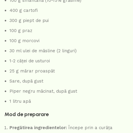
100 g smântână (10-15% grăsime)
400 g cartofi
300 g piept de pui
100 g praz
100 g morcovi
30 ml ulei de măsline (2 linguri)
1-2 căței de usturoi
25 g mărar proaspăt
Sare, după gust
Piper negru măcinat, după gust
1 litru apă
Mod de preparare
Pregătirea ingredientelor:
Începe prin a curăța