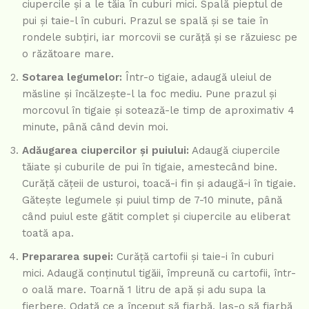
ciupercile și a le tăia în cuburi mici. Spală pieptul de
pui și taie-l în cuburi. Prazul se spală și se taie în
rondele subțiri, iar morcovii se curăță și se răzuiesc pe
o răzătoare mare.
Sotarea legumelor:
Într-o tigaie, adaugă uleiul de
măsline și încălzește-l la foc mediu. Pune prazul și
morcovul în tigaie și sotează-le timp de aproximativ 4
minute, până când devin moi.
Adăugarea ciupercilor și puiului:
Adaugă ciupercile
tăiate și cuburile de pui în tigaie, amestecând bine.
Curăță cățeii de usturoi, toacă-i fin și adaugă-i în tigaie.
Gătește legumele și puiul timp de 7-10 minute, până
când puiul este gătit complet și ciupercile au eliberat
toată apa.
Prepararea supei:
Curăță cartofii și taie-i în cuburi
mici. Adaugă conținutul tigăii, împreună cu cartofii, într-
o oală mare. Toarnă 1 litru de apă și adu supa la
fierbere. Odată ce a început să fiarbă, las-o să fiarbă