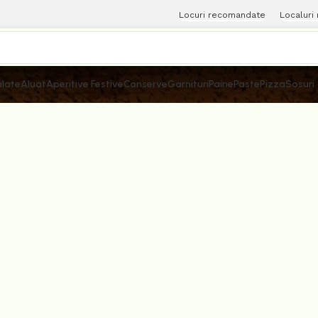
Locuri recomandate
Localuri
late
Aluat
Aperitive Festive
Conserve
Garnituri
Paine
Paste
Pizza
Sosuri