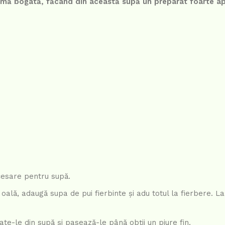
omă bogată, făcând din această supă un preparat foarte ap
cesare pentru supă.
 oală, adaugă supa de pui fierbinte și adu totul la fierbere. La
te-le din supă și pasează-le până obții un piure fin.