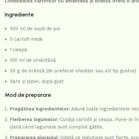
Combinarea cartofilor cu smântână și brânză oferă o ar
Ingrediente
500 ml de supă de pui
5 cartofi medii
1 ceapă
100 ml de smântână
50 g de brânză (de preferat cheddar sau alt tip gustos)
Sare și piper, după gust
Mod de preparare
Pregătirea ingredientelor:
Adună toate ingredientele ne
Fierberea legumelor:
Curăță cartofii și ceapa. Pune-le în
până când legumele sunt complet gătite.
Prepararea piureului:
Odată ce legumele sunt fierte, scoa