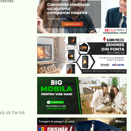
reciat.
să să fiarbă