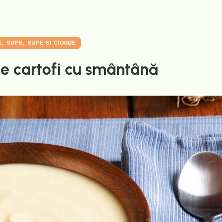
,
,
E
SUPE
SUPE SI CIORBE
e cartofi cu smântână