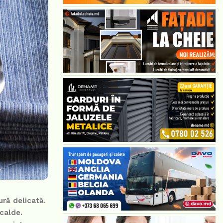
ră delicată.
 calde.