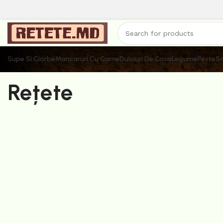
Supe Si Ciorbe
Mancaruri Cu Carne
Dulciuri De Casa
Legume
Peste
Sa
Rețete