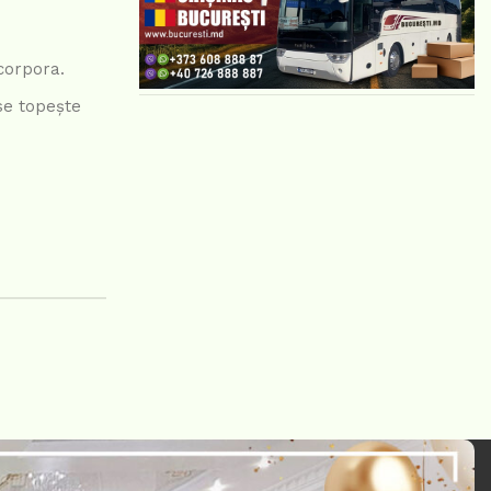
corpora.
se topește