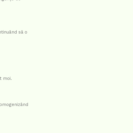
ntinuând să o
t moi.
l, omogenizând