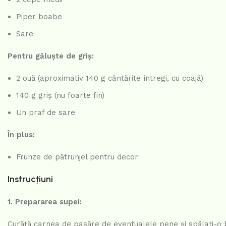
Piper boabe
Sare
Pentru găluște de griș:
2 ouă (aproximativ 140 g cântărite întregi, cu coajă)
140 g griș (nu foarte fin)
Un praf de sare
În plus:
Frunze de pătrunjel pentru decor
Instrucțiuni
1. Prepararea supei:
Curăță carnea de pasăre de eventualele pene și spălați-o b