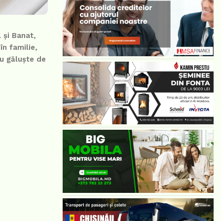
 și Banat,
n familie,
cu găluște de