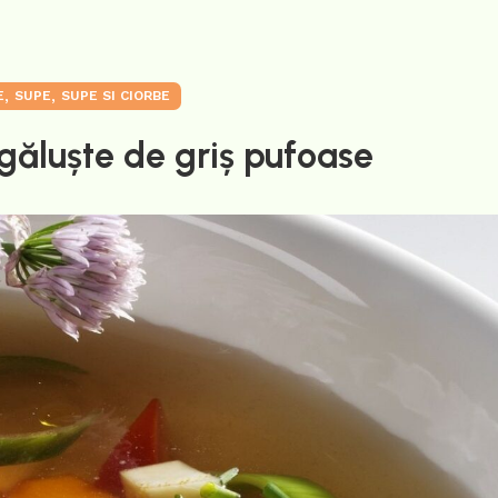
,
,
E
SUPE
SUPE SI CIORBE
găluște de griș pufoase