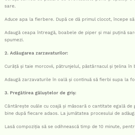
sare.
Aduce apa la fierbere. După ce dă primul clocot, începe 
Adaugă ceapa întreagă, boabele de piper și mai puțină sare
spumezi.
2. Adăugarea zarzavaturilor:
Curăță și taie morcovii, pătrunjelul, păstârnacul și țelina în 
Adaugă zarzavaturile în oală și continuă să fierbi supa la 
3. Pregătirea găluștelor de griș:
Cântărește ouăle cu coajă și măsoară o cantitate egală de g
bine după fiecare adaos. La jumătatea procesului de adăuga
Lasă compoziția să se odihnească timp de 10 minute, pentru