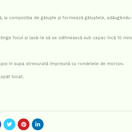
ă, ia compoziția de găluște și formează găluștele, adăugându-
stinge focul și lasă-le să se odihnească sub capac încă 10 min
napoi în supa strecurată împreună cu rondelele de morcov.
spăt tocat.