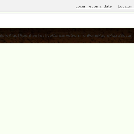
Locuri recomandate
Localuri
late
Aluat
Aperitive Festive
Conserve
Garnituri
Paine
Paste
Pizza
Sosuri