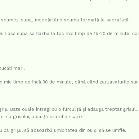
să spumezi supa, îndepărtând spuma formată la suprafață.
. Lasă supa să fiarbă la foc mic timp de 15-20 de minute, co
bucăți mari.
foc mic timp de încă 30 de minute, până când zarzavaturile sun
riș. Bate ouăle întregi cu o furculiță și adaugă treptat grișu
re a grișului, adaugă praful de sare.
 ca grișul să absoarbă umiditatea din ou și să se umfle.