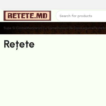
Supe Si Ciorbe
Mancaruri Cu Carne
Dulciuri De Casa
Legume
Peste
Sa
Rețete