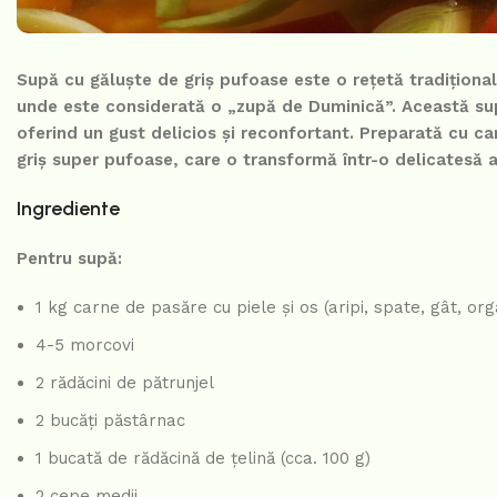
Supă cu găluște de griș pufoase este o rețetă tradițională
unde este considerată o „zupă de Duminică”. Această sup
oferind un gust delicios și reconfortant. Preparată cu c
griș super pufoase, care o transformă într-o delicatesă a
Ingrediente
Pentru supă:
1 kg carne de pasăre cu piele și os (aripi, spate, gât, or
4-5 morcovi
2 rădăcini de pătrunjel
2 bucăți păstârnac
1 bucată de rădăcină de țelină (cca. 100 g)
2 cepe medii