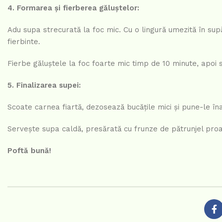
4. Formarea și fierberea găluștelor:
Adu supa strecurată la foc mic. Cu o lingură umezită în sup
fierbinte.
Fierbe găluștele la foc foarte mic timp de 10 minute, apoi 
5. Finalizarea supei:
Scoate carnea fiartă, dezosează bucățile mici și pune-le î
Servește supa caldă, presărată cu frunze de pătrunjel proa
Poftă bună!