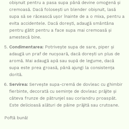
obișnuit pentru a pasa supa până devine omogenă și
cremoasă. Dacă folosești un blender obișnuit, lasă
supa să se răcească ușor înainte de a o mixa, pentru a
evita accidentele. Dacă dorești, adaugă smântâna
pentru gătit pentru a face supa mai cremoasă și
amestecă bine.
Condimentarea:
Potrivește supa de sare, piper și
adaugă un praf de nucșoară, dacă dorești un plus de
aromă. Mai adaugă apă sau supă de legume, dacă
supa este prea groasă, până ajungi la consistența
dorită.
Servirea:
Servește supa-cremă de dovleac cu ghimbir
fierbinte, decorată cu semințe de dovleac prăjite și
câteva frunze de pătrunjel sau coriandru proaspăt.
Este delicioasă alături de pâine prăjită sau crutoane.
Poftă bună!