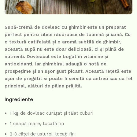
Supă-cremă de dovleac cu ghimbir este un preparat
perfect pentru zilele răcoroase de toamnă și iarnă. Cu
o textură catifelată și o aromă subtilă de ghimbir,
această supă nu este doar delicioasă, ci și plină de
nutrienți. Dovleacul este bogat în vitamine și
antioxidanți, iar ghimbirul adaugă o notă de
prospețime și un ușor gust picant. Această rețetă este
ușor de pregătit și poate fi servită ca antreu sau ca fel
principal, alături de pâine prăjită.
Ingrediente
1 kg de dovleac curățat și tăiat cuburi
1 ceapă mare, tocată fin
2-3 căței de usturoi, tocați fin