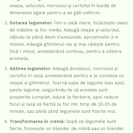
ceapa, usturoiul, morcovul și cartoful în bucăți de
dimensiuni egale pentru a se găti uniform.
Sotarea legumelor:
Într-o oală mare, încălzește uleiul
de măsline la foc mediu. Adaugă ceapa și usturoiul,
călindu-le până devin translucide, aproximativ 3-4
minute. Adaugă ghimbirul ras și mai călește pentru
încă 1 minut, amestecând continuu, pentru a elibera
aromele.
Gătirea legumelor:
Adaugă dovleacul, morcovul și
cartoful în oală, amestecând pentru a le combina cu
ceapa și ghimbirul. Toarnă supa de legume (sau apa)
peste legume, asigurându-te că acestea sunt
acoperite complet. Aduce la fierbere, apoi reduce
focul și lasă să fiarbă la foc mic timp de 20-25 de
minute, sau până când legumele sunt foarte moi.
Transformarea în cremă:
După ce legumele sunt
fierte, folosește un blender de mână sau un blender